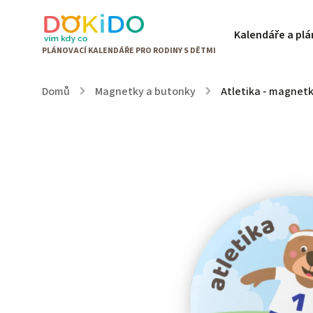
Kalendáře a pl
Domů
/
Magnetky a butonky
/
Atletika - magnet