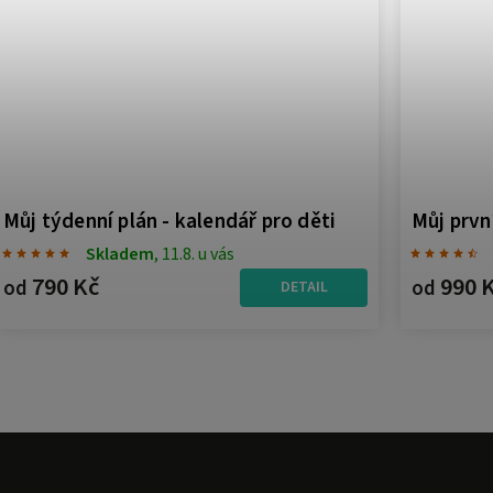
Můj týdenní plán - kalendář pro děti
Můj prvn
Skladem
, 11.8. u vás
790 Kč
990 
od
od
DETAIL