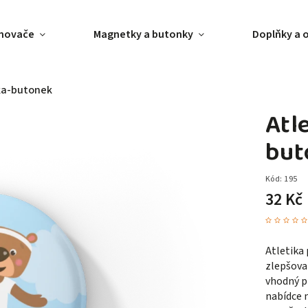
ánovače
Magnetky a butonky
Doplňky a 
ka-butonek
Atl
but
Kód:
195
32 Kč
Atletika
zlepšova
vhodný pr
nabídce 