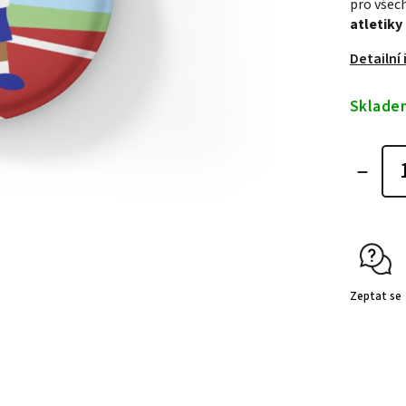
pro všech
atletiky
Detailní
Sklade
Zeptat se