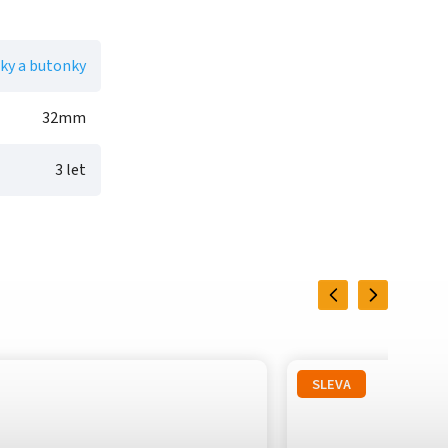
ky a butonky
32mm
3 let
Previous
Next
SLEVA