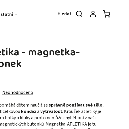
ostatní
Akce & Slevy
O NÁS
KONT
etika - magnetka-
onek
Neohodnoceno
 pomáhá dětem naučit se
správně používat své tělo
,
t celkovou
kondici
a
vytrvalost
. Kroužek atletiky je
o holky a kluky a proto nemůže chybět ani v naší
magnetických butonků. Magnetka ATLETIKA je tu