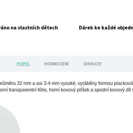
áno na vlastních dětech
Dárek ke každé objed
POPIS
HODNOCENÍ
DISKUZE
růměru 32 mm a asi 3-4 mm vysoké, vyráběny formou plackování
orní transparentní fólie, horní kovový plíšek a spodní kovový dí