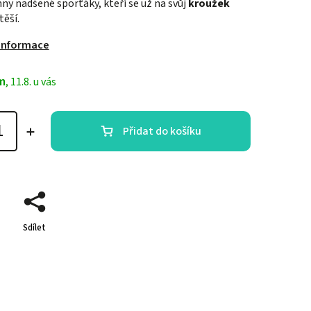
ny nadšené sporťáky, kteří se už na svůj
kroužek
těší.
 informace
m
, 11.8. u vás
Přidat do košíku
Sdílet