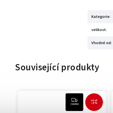
Kategorie
:
velikost
:
Vhodné od
:
Související produkty
od
až
–3 %
ZDARMA