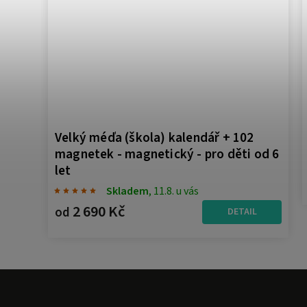
až
Velký méďa (škola) kalendář + 102
magnetek - magnetický - pro děti od 6
let
Skladem
, 11.8. u vás
L
2 690 Kč
od
DETAIL