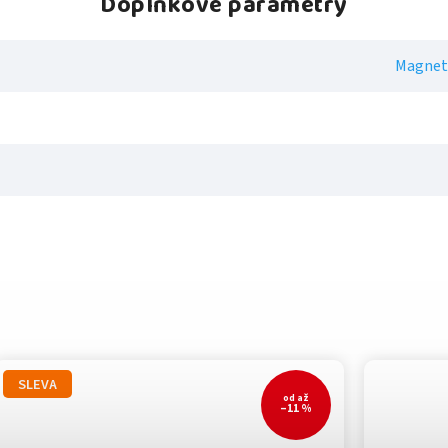
Doplňkové parametry
Magnet
SLEVA
od
až
–11 %