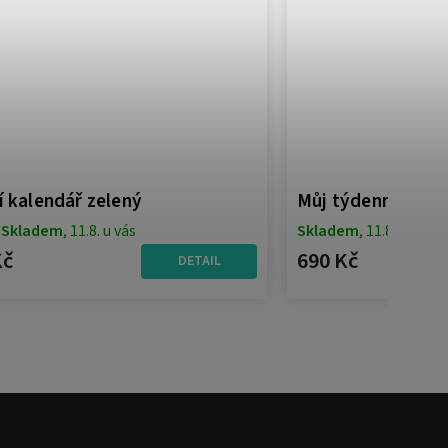
í kalendář zelený
Můj týdenní plán 
Skladem
, 11.8. u vás
Skladem
, 11.8. u vás
Kč
690 Kč
DETAIL