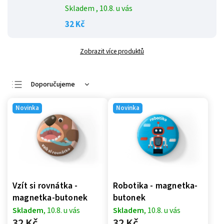
Skladem
, 10.8. u vás
32 Kč
Zobrazit více produktů
Doporučujeme
Nejlevnější
Novinka
Novinka
Nejdražší
Nejprodávanější
Abecedně
Vzít si rovnátka -
Robotika - magnetka-
magnetka-butonek
butonek
Skladem
, 10.8. u vás
Skladem
, 10.8. u vás
32 Kč
32 Kč