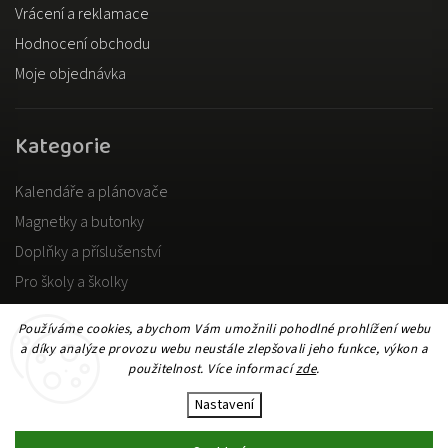
Vrácení a reklamace
Hodnocení obchodu
Moje objednávka
Kategorie
Kalendáře a plánovače
Magnetky a butonky
Doplňky a příslušenství
Pro školy a školky
Pro dospělé
Používáme cookies, abychom Vám umožnili pohodlné prohlížení webu
a díky analýze provozu webu neustále zlepšovali jeho funkce, výkon a
použitelnost. Více informací
zde
.
Copyright 2026
DOKiDO
. Všechna práva vyhrazena.
Upravit nastavení cookies
Nastavení
Vytvořil
Shoptet
| Design
Shoptak.cz