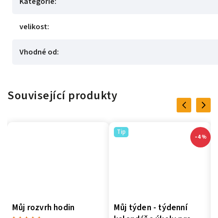
Kategorie
:
velikost
:
Vhodné od
:
Související produkty
Previous
Next
Tip
–4 %
Můj rozvrh hodin
Můj týden - týdenní
Mu