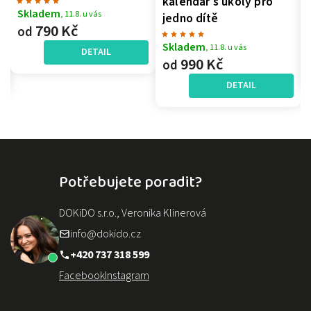
kalendář s úkoly pro
bu
Skladem
, 11.8. u vás
jedno dítě
Sk
790 Kč
od
32
Skladem
, 11.8. u vás
DETAIL
990 Kč
od
DETAIL
Potřebujete poradit?
DOKiDO s.r.o., Veronika Klinerová
info@dokido.cz
+420 737 318 599
Facebook
Instagram