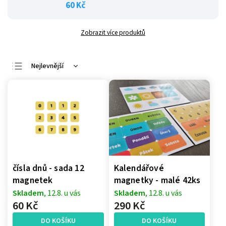
60 Kč
Zobrazit více produktů
Nejlevnější
Doporučujeme
Nejdražší
Nejprodávanější
Abecedně
čísla dnů - sada 12
Kalendářové
magnetek
magnetky - malé 42ks
Skladem
, 12.8. u vás
Skladem
, 12.8. u vás
60 Kč
290 Kč
DO KOŠÍKU
DO KOŠÍKU