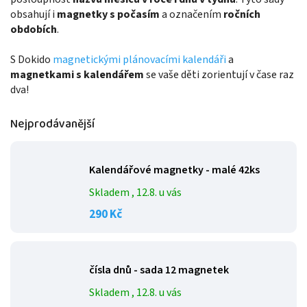
obsahují i
magnetky s počasím
a označením
ročních
obdobích
.
S Dokido
magnetickými plánovacími kalendáři
a
magnetkami s kalendářem
se vaše děti zorientují v čase raz
dva!
Nejprodávanější
Kalendářové magnetky - malé 42ks
Skladem
, 12.8. u vás
290 Kč
čísla dnů - sada 12 magnetek
Skladem
, 12.8. u vás