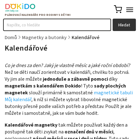
Hledat
Domů
/
Magnetky a butonky
/
Kalendářové
Kalendářové
Co je dnes za den? Jaký je vlastně měsíc a jaké roční období?
Než se děti naučí zorientovat v kalendáři, chvilku to potrvá.
Vy jim ale můžete
jednoduše a zábavně pomoci
díky
magnetkám s kalendářem Dokido
! Tyto
sady plochých
magnetek
slouží primárně k samostatné
magnetické tabuli
Můj kalendář
, k níž si můžete vybrat libovolné magnetické
butonky přesně podle vašich potřeb a představ. Použít je ale
můžete i samostatně, jak se vám bude hodit.
Kalendářové magnetky
tak můžete používat každý den a
postupně tak děti zvykat na
označení dnů v měsíci
,
posloupnost
názvů měsíců v roce i dnů v týdnu
. Tyto sady