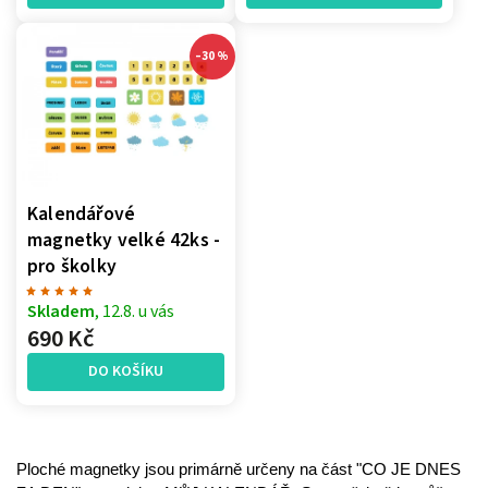
–30 %
Kalendářové
magnetky velké 42ks -
pro školky
Skladem
, 12.8. u vás
690 Kč
DO KOŠÍKU
Ploché magnetky jsou primárně určeny na část "CO JE DNES