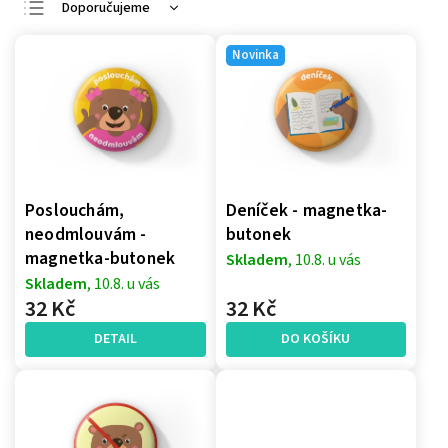
Doporučujeme
Nejlevnější
Novinka
Nejdražší
Nejprodávanější
Abecedně
Poslouchám,
Deníček - magnetka-
neodmlouvám -
butonek
magnetka-butonek
Skladem
, 10.8. u vás
Skladem
, 10.8. u vás
32 Kč
32 Kč
DETAIL
DO KOŠÍKU