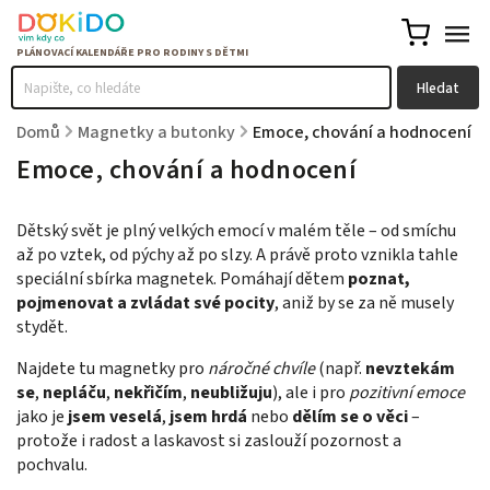
Hledat
Domů
/
Magnetky a butonky
/
Emoce, chování a hodnocení
Emoce, chování a hodnocení
Dětský svět je plný velkých emocí v malém těle – od smíchu
až po vztek, od pýchy až po slzy. A právě proto vznikla tahle
speciální sbírka magnetek. Pomáhají dětem
poznat,
pojmenovat a zvládat své pocity
, aniž by se za ně musely
stydět.
Najdete tu magnetky pro
náročné chvíle
(např.
nevztekám
se
,
nepláču
,
nekřičím
,
neubližuju
), ale i pro
pozitivní emoce
jako je
jsem veselá
,
jsem hrdá
nebo
dělím se o věci
–
protože i radost a laskavost si zaslouží pozornost a
pochvalu.