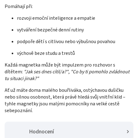
Pomáhají při:
rozvoji emoční inteligence a empatie
vytváření bezpečné denní rutiny
podpoře dětí s citlivou nebo výbušnou povahou
výchově beze studu a trestů
Každá magnetka může být impulzem pro rozhovor s
dítětem:
"Jak ses dnes cítil/a?"
,
"Co by ti pomohlo zvládnout
tu situaci jinak?"
Ať už máte doma malého bouřliváka, ostýchavou dušičku
nebo silnou osobnost, která právě hledá svůj vnitřní klid –
tyhle magnetky jsou malými pomocníky na velké cestě
sebepoznání.
Hodnocení