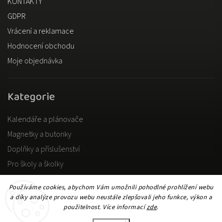
KONTAKTY
GDPR
Vrácení a reklamace
Hodnocení obchodu
Moje objednávka
Kategorie
Kalendáře a plánovače
Magnetky a butonky
Doplňky a příslušenství
Pro školy a školky
Pro dospělé
Používáme cookies, abychom Vám umožnili pohodlné prohlížení webu
a díky analýze provozu webu neustále zlepšovali jeho funkce, výkon a
použitelnost. Více informací
zde
.
Copyright 2026
DOKiDO
. Všechna práva vyhrazena.
Upravit nastavení cookies