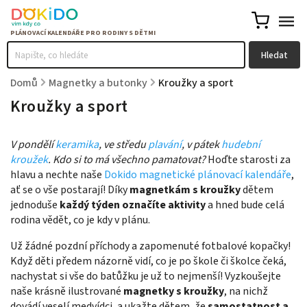
Hledat
Domů
/
Magnetky a butonky
/
Kroužky a sport
Kroužky a sport
V pondělí
keramika
, ve středu
plavání
, v pátek
hudební
kroužek
. Kdo si to má všechno pamatovat?
Hoďte starosti za
hlavu a nechte naše
Dokido magnetické plánovací kalendáře
,
ať se o vše postarají! Díky
magnetkám s kroužky
dětem
jednoduše
každý týden označíte aktivity
a hned bude celá
rodina vědět, co je kdy v plánu.
Už žádné pozdní příchody a zapomenuté fotbalové kopačky!
Když děti předem názorně vidí, co je po škole či školce čeká,
nachystat si vše do batůžku je už to nejmenší! Vyzkoušejte
naše krásně ilustrované
magnetky s kroužky
, na nichž
dovádí veselí medvídci, a ukažte dětem, že
samostatnost a