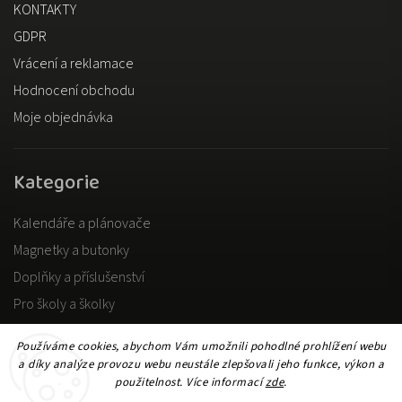
KONTAKTY
GDPR
Vrácení a reklamace
Hodnocení obchodu
Moje objednávka
Kategorie
Kalendáře a plánovače
Magnetky a butonky
Doplňky a příslušenství
Pro školy a školky
Pro dospělé
Používáme cookies, abychom Vám umožnili pohodlné prohlížení webu
a díky analýze provozu webu neustále zlepšovali jeho funkce, výkon a
použitelnost. Více informací
zde
.
Copyright 2026
DOKiDO
. Všechna práva vyhrazena.