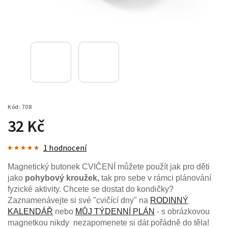
Kód:
708
32 Kč
1 hodnocení
Magnetický butonek CVIČENÍ můžete použít jak pro děti
jako
pohybový kroužek,
tak pro sebe v rámci plánování
fyzické aktivity. Chcete se dostat do kondičky?
Zaznamenávejte si své "cvičící dny" na
RODINNÝ
KALENDÁŘ
nebo
MŮJ TÝDENNÍ PLÁN
- s obrázkovou
magnetkou nikdy nezapomenete si dát pořádně do těla!