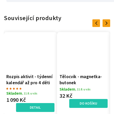
Související produkty
Previous
Next
Rozpis aktivit - týdenní
Tělocvik - magnetka-
kalendář až pro 4 děti
butonek
Skladem
, 11.8. u vás
Skladem
, 11.8. u vás
32 Kč
1 090 Kč
DO KOŠÍKU
DETAIL