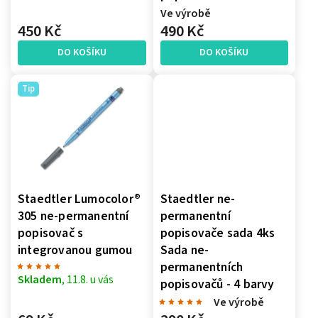
Ve výrobě
450 Kč
490 Kč
DO KOŠÍKU
DO KOŠÍKU
Tip
Staedtler Lumocolor®
Staedtler ne-
305 ne-permanentní
permanentní
popisovač s
popisovače sada 4ks
integrovanou gumou
Sada ne-
permanentních
Skladem
, 11.8. u vás
popisovačů - 4 barvy
Ve výrobě