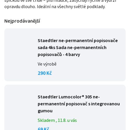
špičkou ve své třídě – píší hladce, zasychají rychle a vydrží
opravdu dlouho. Ideální na všechny světlé podklady.
Nejprodávanější
Staedtler ne-permanentní popisovače
sada 4ks
Sada ne-permanentních
popisovačů - 4 barvy
Ve výrobě
290 Kč
Staedtler Lumocolor® 305 ne-
permanentní popisovač s integrovanou
gumou
Skladem
, 11.8. u vás
69 Kč