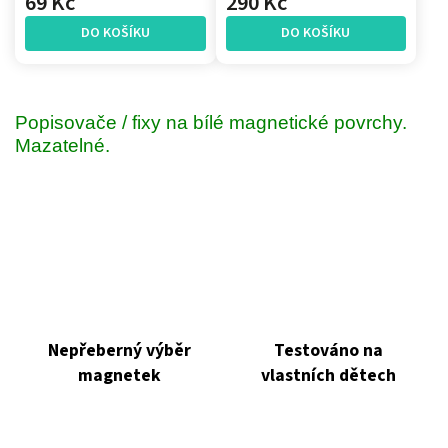
69 Kč
290 Kč
DO KOŠÍKU
DO KOŠÍKU
Popisovače / fixy na bílé magnetické povrchy.
Mazatelné.
Nepřeberný výběr
Testováno na
magnetek
vlastních dětech