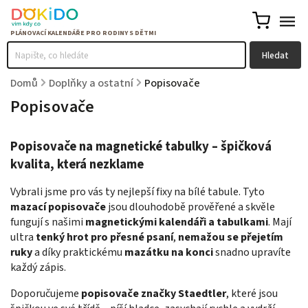
Hledat
Domů
/
Doplňky a ostatní
/
Popisovače
Popisovače
Popisovače na magnetické tabulky – špičková
kvalita, která nezklame
Vybrali jsme pro vás ty nejlepší fixy na bílé tabule. Tyto
mazací popisovače
jsou dlouhodobě prověřené a skvěle
fungují s našimi
magnetickými kalendáři a tabulkami
. Mají
ultra
tenký hrot pro přesné psaní
,
nemažou se přejetím
ruky
a díky praktickému
mazátku na konci
snadno upravíte
každý zápis.
Doporučujeme
popisovače značky Staedtler
, které jsou