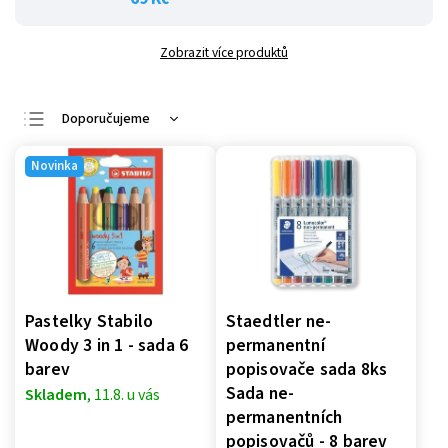
Zobrazit více produktů
Doporučujeme
Nejlevnější
Novinka
Nejdražší
Nejprodávanější
Abecedně
Pastelky Stabilo
Staedtler ne-
Woody 3 in 1 - sada 6
permanentní
barev
popisovače sada 8ks
Sada ne-
Skladem
, 11.8. u vás
permanentních
popisovačů - 8 barev