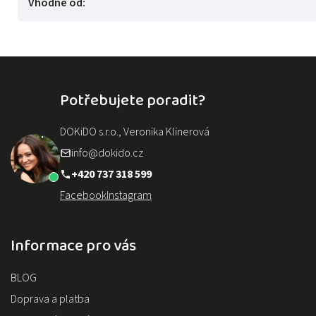
Vhodné od
:
Potřebujete poradit?
DOKiDO s.r.o., Veronika Klinerová
info@dokido.cz
+420 737 318 599
Facebook
Instagram
Informace pro vás
BLOG
Doprava a platba