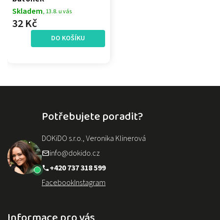
Skladem
, 13.8. u vás
32 Kč
DO KOŠÍKU
Potřebujete poradit?
DOKiDO s.r.o., Veronika Klinerová
info@dokido.cz
+420 737 318 599
Facebook
Instagram
Informace pro vás