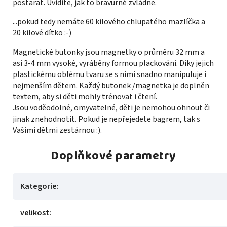
postarat. Uvidíte, jak to bravurně zvládne.
...pokud tedy nemáte 60 kilového chlupatého mazlíčka a
20 kilové dítko :-)
Magnetické butonky jsou magnetky o průměru 32 mm a
asi 3-4 mm vysoké, vyráběny formou plackování. Díky jejich
plastickému oblému tvaru se s nimi snadno manipuluje i
nejmenším dětem. Každý butonek /magnetka je doplněn
textem, aby si děti mohly trénovat i čtení.
Jsou voděodolné, omyvatelné, děti je nemohou ohnout či
jinak znehodnotit. Pokud je nepřejedete bagrem, tak s
Vašimi dětmi zestárnou :).
Doplňkové parametry
Kategorie
:
velikost
: