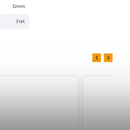
32mm
3 let
Previous
Next