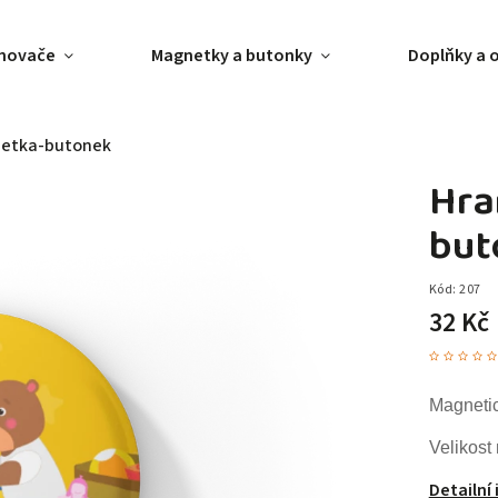
ánovače
Magnetky a butonky
Doplňky a 
netka-butonek
Hra
but
Kód:
207
32 Kč
Magneti
Velikost
Detailní