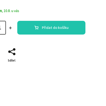
m
, 10.8. u vás
Přidat do košíku
Sdílet