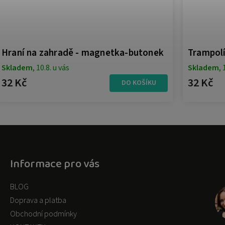
Hraní na zahradě - magnetka-butonek
Trampol
Skladem
, 10.8. u vás
Skladem
, 
32 Kč
32 Kč
DO KOŠÍKU
Informace pro vás
BLOG
Doprava a platba
Obchodní podmínky