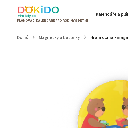
Kalendáře a pl
Domů
/
Magnetky a butonky
/
Hraní doma - mag