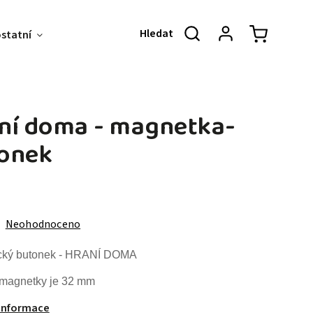
ostatní
Akce & Slevy
O NÁS
KONT
ní doma - magnetka-
onek
Neohodnoceno
cký butonek - HRANÍ DOMA
 magnetky je 32 mm
 informace