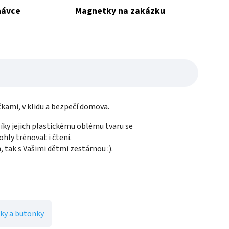
návce
Magnetky na zakázku
čkami, v klidu a bezpečí domova.
ky jejich plastickému oblému tvaru se
hly trénovat i čtení.
 tak s Vašimi dětmi zestárnou :).
ky a butonky