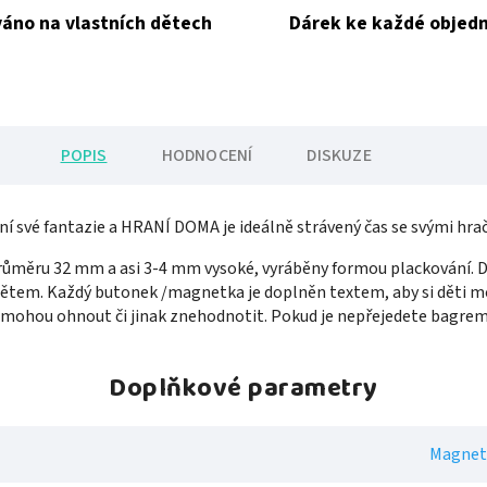
áno na vlastních dětech
Dárek ke každé objed
POPIS
HODNOCENÍ
DISKUZE
ení své fantazie a HRANÍ DOMA je ideálně strávený čas se svými hra
měru 32 mm a asi 3-4 mm vysoké, vyráběny formou plackování. Dí
ětem. Každý butonek /magnetka je doplněn textem, aby si děti mo
emohou ohnout či jinak znehodnotit. Pokud je nepřejedete bagrem,
Doplňkové parametry
Magnet