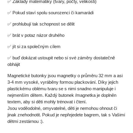
✅ Základy matematiky (tvary, počty, velikosti)
✅ Pokud staví spolu sourozenci či kamarádi
✅ prohlubují tak schopnost se dělit
✅ brát v potaz názor druhého
✅ jít si za společným cílem
✅ buď dokázat ustoupit nebo si své záměry dostatečně
obhájit
Magnetické butonky jsou magnetky o průměru 32 mm a asi
3-4 mm vysoké, vyráběny formou plackování. Díky jejich
plastickému oblému tvaru se s nimi snadno manipuluje i
nejmenším dětem. Každý butonek /magnetka je doplněn
textem, aby si děti mohly trénovat i čtení.
Jsou voděodolné, omyvatelné, děti je nemohou ohnout či
jinak znehodnotit. Pokud je nepřejedete bagrem, tak s Vašimi
dětmi zestárnou :).