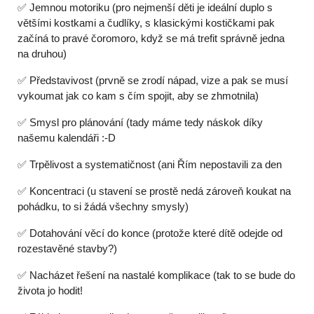
✅ Jemnou motoriku (pro nejmenší děti je ideální duplo s
většími kostkami a čudlíky, s klasickými kostičkami pak
začíná to pravé čoromoro, když se má trefit správně jedna
na druhou)
✅ Představivost (prvně se zrodí nápad, vize a pak se musí
vykoumat jak co kam s čím spojit, aby se zhmotnila)
✅ Smysl pro plánování (tady máme tedy náskok díky
našemu kalendáři :-D
✅ Trpělivost a systematičnost (ani Řím nepostavili za den
✅ Koncentraci (u stavení se prostě nedá zároveň koukat na
pohádku, to si žádá všechny smysly)
✅ Dotahování věcí do konce (protože které dítě odejde od
rozestavěné stavby?)
✅ Nacházet řešení na nastalé komplikace (tak to se bude do
života jo hodit!