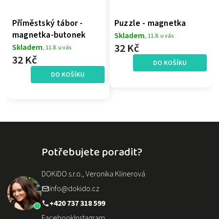
Příměstský tábor -
Puzzle - magnetka
magnetka-butonek
Skladem
, 11.8. u vás
32 Kč
Skladem
, 11.8. u vás
32 Kč
DO KOŠÍKU
DO KOŠÍKU
Potřebujete poradit?
DOKiDO s.r.o., Veronika Klinerová
info@dokido.cz
+420 737 318 599
Facebook
Instagram