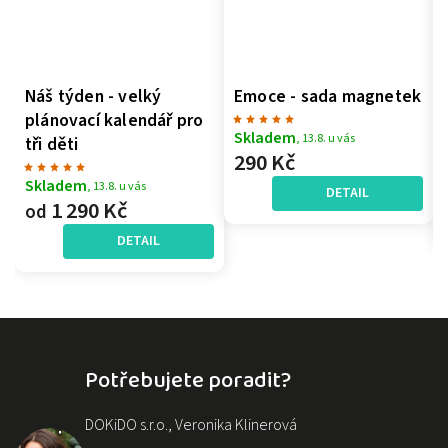
Náš týden - velký
Emoce - sada magnetek
plánovací kalendář pro
Skladem
, 13.8. u vás
tři děti
290 Kč
Skladem
, 13.8. u vás
DETAIL
1 290 Kč
od
DETAIL
Potřebujete poradit?
DOKiDO s.r.o., Veronika Klinerová