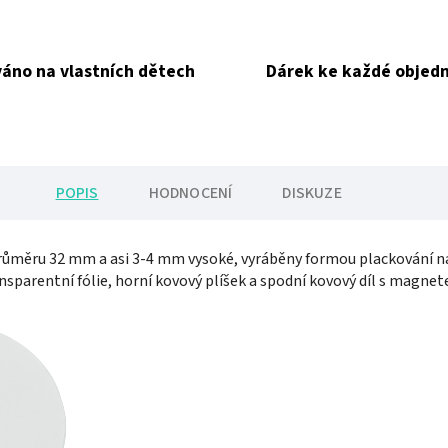
áno na vlastních dětech
Dárek ke každé objed
POPIS
HODNOCENÍ
DISKUZE
ůměru 32 mm a asi 3-4 mm vysoké, vyráběny formou plackování na 
nsparentní fólie, horní kovový plíšek a spodní kovový díl s magne