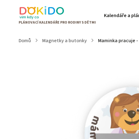
Kalendáře a pl
Domů
/
Magnetky a butonky
/
Maminka pracuje 