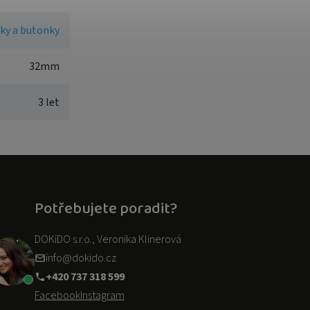
ky a butonky
32mm
3 let
Potřebujete poradit?
DOKiDO s.r.o., Veronika Klinerová
info@dokido.cz
+420 737 318 599
Facebook
Instagram