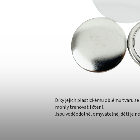
Díky jejich plastickému oblému tvaru s
mohly trénovat i čtení.
Jsou voděodolné, omyvatelné, děti je ne