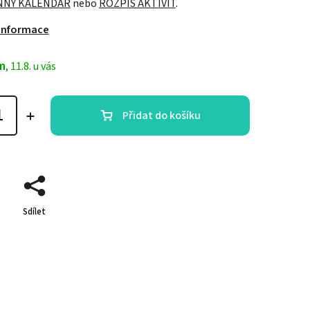
NNÝ KALENDÁŘ
nebo
ROZPIS AKTIVIT
.
 informace
m
, 11.8. u vás
Přidat do košíku
Sdílet