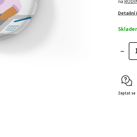
na
RODI
Detailní
Sklade
Zeptat se