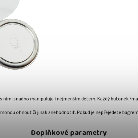
e s nimi snadno manipuluje i nejmenším dětem. Každý butonek /mag
mohou ohnout či jinak znehodnotit. Pokud je nepřejedete bagrem, 
Doplňkové parametry