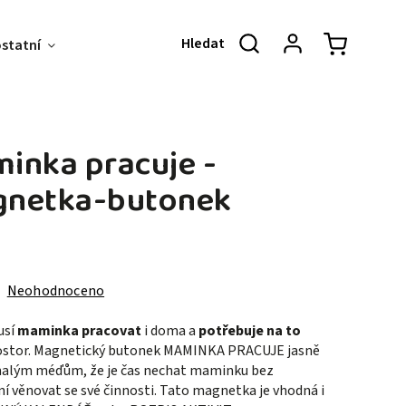
ostatní
Akce & Slevy
O NÁS
KONT
inka pracuje -
netka-butonek
Neohodnoceno
usí
maminka pracovat
i doma a
potřebuje na to
ostor. Magnetický butonek MAMINKA PRACUJE jasně
malým méďům, že je čas nechat maminku bez
í věnovat se své činnosti. Tato magnetka je vhodná i