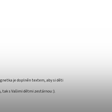
netka je doplněn textem, aby si děti
tak s Vašimi dětmi zestárnou :).