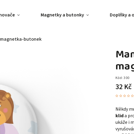
ánovače
Magnetky a butonky
Doplňky a 
- magnetka-butonek
Mam
mag
Kód:
300
32 Kč
Někdy m
klid
a pr
ukáže i 
vyrušován