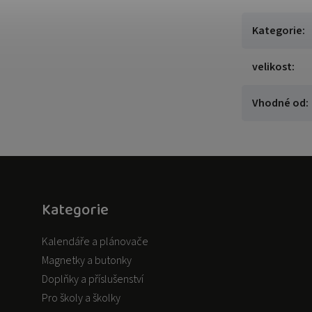
Kategorie
:
velikost
:
Vhodné od
:
Kategorie
Kalendáře a plánovače
Magnetky a butonky
Doplňky a příslušenství
Pro školy a školky