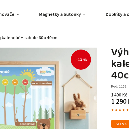
ánovače
Magnetky a butonky
Doplňky a 
j kalendář + tabule 60 x 40cm
Výh
kal
–13 %
40
Kód:
1152
1 490 Kč
1 290 
SLEVA