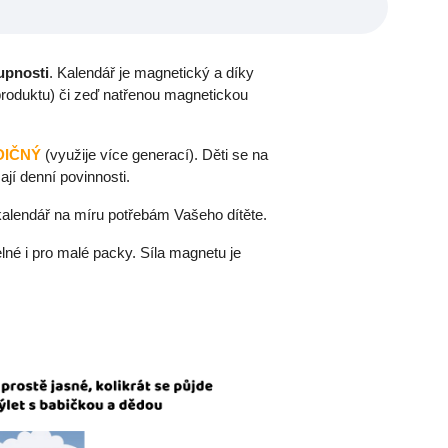
oupnosti
. Kalendář je magnetický a díky
 produktu) či zeď natřenou magnetickou
DIČNÝ
(využije více generací). Děti se na
ají denní povinnosti.
kalendář na míru potřebám Vašeho dítěte.
lné i pro malé packy. Síla magnetu je