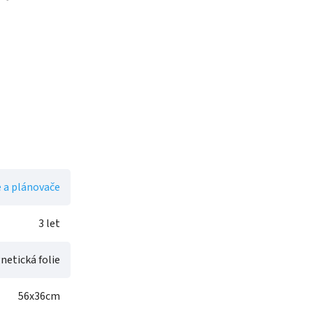
 a plánovače
3 let
etická folie
56x36cm