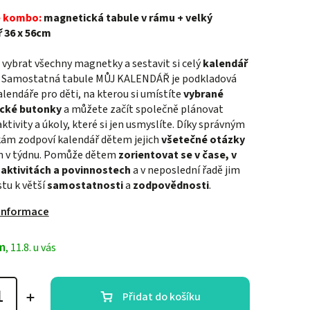
 kombo:
magnetická tabule v rámu + velký
 36 x 56cm
 vybrat všechny magnetky a sestavit si celý
kalendář
 Samostatná tabule MŮJ KALENDÁŘ je podkladová
lendáře pro děti, na kterou si umístíte
vybrané
cké butonky
a můžete začít společně plánovat
ktivity a úkoly, které si jen usmyslíte. Díky správným
m zodpoví kalendář dětem jejich
všetečné otázky
n v týdnu. Pomůže dětem
zorientovat se v čase, v
aktivitách a povinnostech
a v neposlední řadě jim
tu k větší
samostatnosti
a
zodpovědnosti
.
 informace
m
, 11.8. u vás
Přidat do košíku