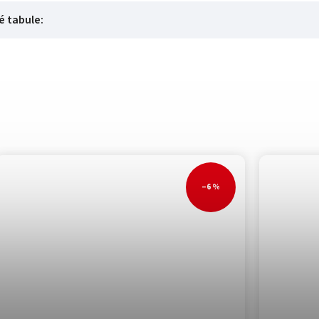
é tabule
:
–6 %