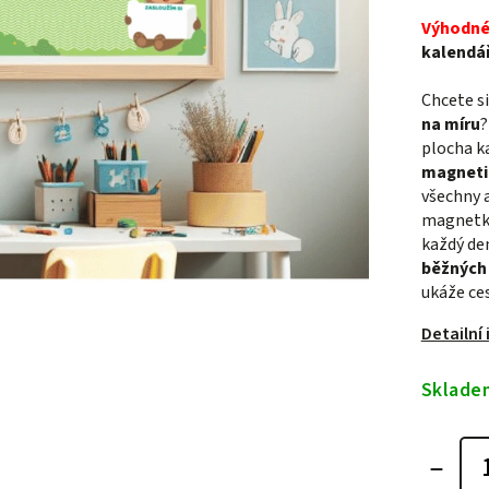
Výhodné
kalendář
Chcete si
na míru
?
plocha ka
magneti
všechny a
magnetká
každý de
běžných 
ukáže ces
Detailní
Sklade