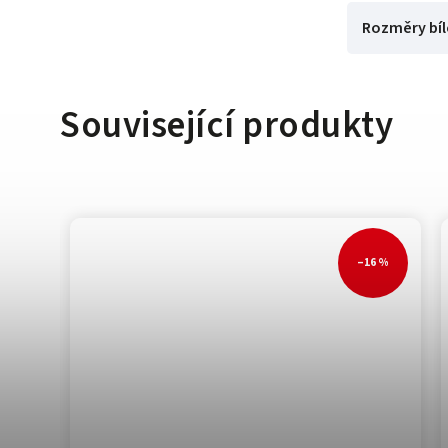
Rozměry bíl
Související produkty
4 %
–16 %