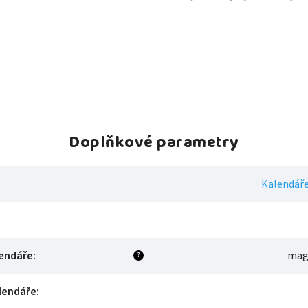
Doplňkové parametry
Kalendáře
lendáře
:
magn
?
lendáře
: