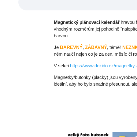
Magnetický plánovací kalendář
hravou 
vhodným rozměrům jej pohodlně "nalepíte" 
barvou.
Je
BAREVNÝ
,
ZÁBAVNÝ
, téměř
NEZNI
něm naučí nejen co je za den, měsíc či ro
V sekci
https://www.dokido.cz/magnetky-
Magnetky/butonky (placky) jsou vyroben
ideální, aby ho bylo snadné přesunout, ale