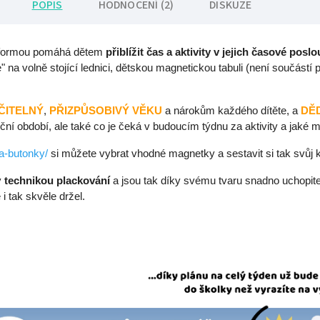
POPIS
HODNOCENÍ (2)
DISKUZE
formou pomáhá dětem
přiblížit čas a aktivity v jejich časové posl
na volně stojící lednici, dětskou magnetickou tabuli (není součástí
ČITELNÝ
,
PŘIZPŮSOBIVÝ
VĚKU
a nárokům každého dítěte, a
DĚ
ční období, ale také co je čeká v budoucím týdnu za aktivity a jaké m
a-butonky/
si můžete vybrat vhodné magnetky a sestavit si tak svůj 
y
technikou
plackování
a jsou tak díky svému tvaru snadno uchopite
 i tak skvěle držel.