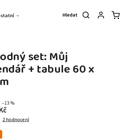
ostatní
Akce & Slevy
O NÁS
KONT
odný set: Můj
endář + tabule 60 x
cm
–13 %
Kč
2 hodnocení