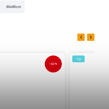
60x40cm
Previous
Next
Tip
–11 %