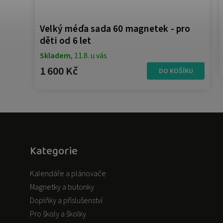
o
Velký méďa sada 60 magnetek - pro
děti od 6 let
Skladem
, 11.8. u vás
1 600 Kč
L
DO KOŠÍKU
Kategorie
Kalendáře a plánovače
Magnetky a butonky
Doplňky a příslušenství
Pro školy a školky