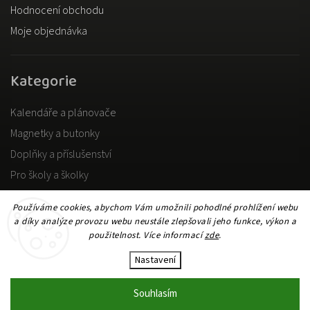
Hodnocení obchodu
Moje objednávka
Kategorie
Kalendáře a plánovače
Magnetky a butonky
Doplňky a příslušenství
Pro školy a školky
Pro dospělé
Používáme cookies, abychom Vám umožnili pohodlné prohlížení webu
a díky analýze provozu webu neustále zlepšovali jeho funkce, výkon a
použitelnost. Více informací
zde
.
Copyright 2026
DOKiDO
. Všechna práva vyhrazena.
Upravit nastavení cookies
Nastavení
Vytvořil
Shoptet
| Design
Shoptak.cz
Souhlasím