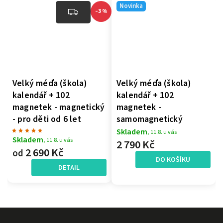
Novinka
–3 %
Velký méďa (škola)
Velký méďa (škola)
kalendář + 102
kalendář + 102
magnetek - magnetický
magnetek -
- pro děti od 6 let
samomagnetický
Skladem
, 11.8. u vás
Skladem
, 11.8. u vás
2 790 Kč
2 690 Kč
od
DO KOŠÍKU
DETAIL