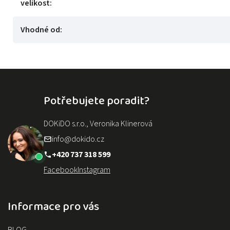
velikost
:
Vhodné od
:
Potřebujete poradit?
DOKiDO s.r.o., Veronika Klinerová
info@dokido.cz
+420 737 318 599
Facebook
Instagram
Informace pro vás
BLOG