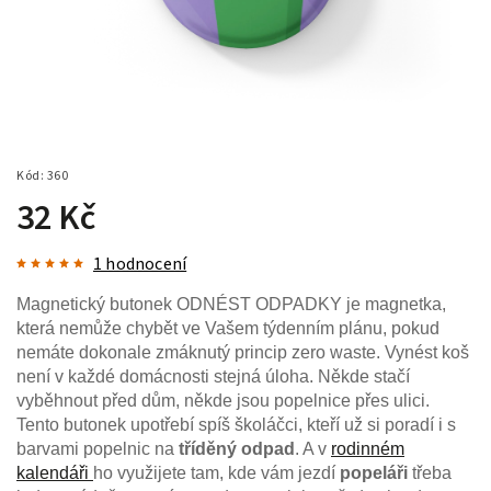
Kód:
360
32 Kč
1 hodnocení
Magnetický butonek ODNÉST ODPADKY je magnetka,
která nemůže chybět ve Vašem týdenním plánu, pokud
nemáte dokonale zmáknutý princip zero waste. Vynést koš
není v každé domácnosti stejná úloha. Někde stačí
vyběhnout před dům, někde jsou popelnice přes ulici.
Tento butonek upotřebí spíš školáčci, kteří už si poradí i s
barvami popelnic na
tříděný odpad
. A v
rodinném
kalendáři
ho využijete tam, kde vám jezdí
popeláři
třeba