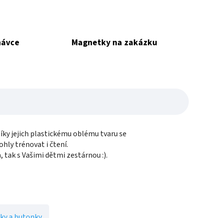
návce
Magnetky na zakázku
ky jejich plastickému oblému tvaru se
hly trénovat i čtení.
 tak s Vašimi dětmi zestárnou :).
ky a butonky