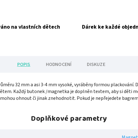
áno na vlastních dětech
Dárek ke každé objed
POPIS
HODNOCENÍ
DISKUZE
ůměru 32 mm a asi 3-4 mm vysoké, vyráběny formou plackování. Dí
ětem. Každý butonek /magnetka je doplněn textem, aby si děti mo
emohou ohnout či jinak znehodnotit. Pokud je nepřejedete bagrem,
Doplňkové parametry
Magnet