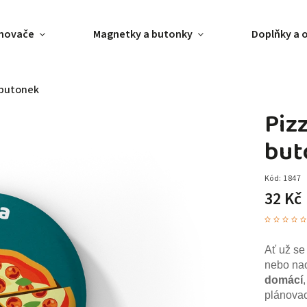
ánovače
Magnetky a butonky
Doplňky a 
-butonek
Piz
but
Kód:
1847
32 Kč
Ať už se
nebo nao
domácí
plánovac