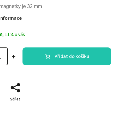
 magnetky je 32 mm
 informace
m
, 11.8. u vás
Přidat do košíku
Sdílet