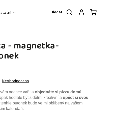
ostatní
Akce & Slevy
O NÁS
KONT
za - magnetka-
onek
Neohodnoceno
 vám nechce vařit a
objednáte si pizzu domů
pak hodláte být s dětmi kreativní a
upéct si svou
, tenhle butonek bude velmi oblíbený na vašem
ím kalendáři.