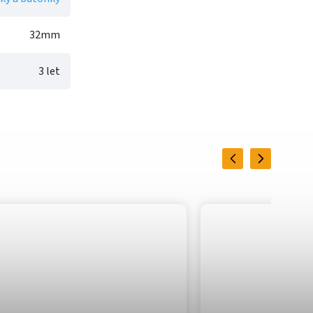
32mm
3 let
Previous
Next