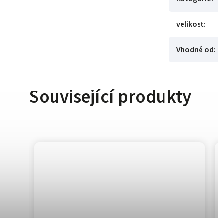
velikost
:
Vhodné od
:
Související produkty
9 %