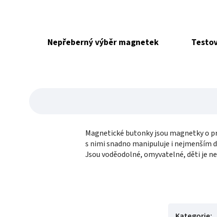
Nepřeberný výběr magnetek
Testov
M
agnetické butonky jsou magnetky o pr
s nimi snadno manipuluje i nejmenším d
Jsou voděodolné, omyvatelné, děti je n
Kategorie
: