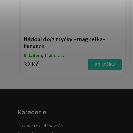
Nádobí do/z myčky - magnetka-
butonek
Skladem
, 11.8. u vás
ÍKU
32 Kč
DO KOŠÍKU
Kategorie
Kalendáře a plánovače