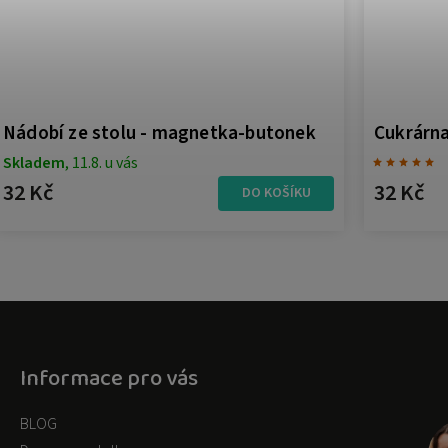
Nádobí ze stolu - magnetka-butonek
Cukrárn
Skladem
, 11.8. u vás
32 Kč
32 Kč
DO KOŠÍKU
Informace pro vás
BLOG