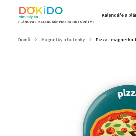
Kalendáře a pl
Domů
/
Magnetky a butonky
/
Pizza - magnetka