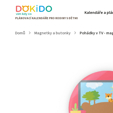
Kalendáře a pl
Domů
/
Magnetky a butonky
/
Pohádky v TV - m