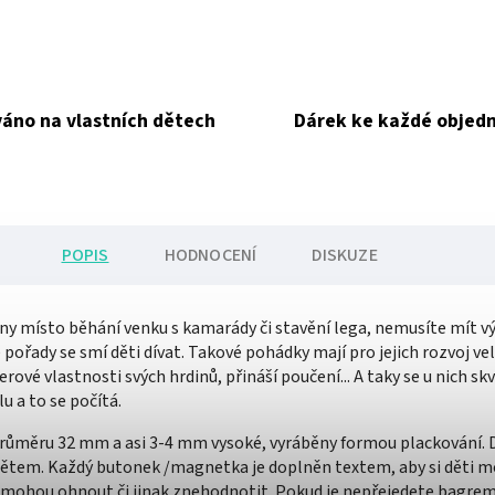
áno na vlastních dětech
Dárek ke každé objed
POPIS
HODNOCENÍ
DISKUZE
 místo běhání venku s kamarády či stavění lega, nemusíte mít výčit
é pořady se smí děti dívat. Takové pohádky mají pro jejich rozvoj ve
rové vlastnosti svých hrdinů, přináší poučení... A taky se u nich sk
lu a to se počítá.
ůměru 32 mm a asi 3-4 mm vysoké, vyráběny formou plackování. Dí
ětem. Každý butonek /magnetka je doplněn textem, aby si děti mo
emohou ohnout či jinak znehodnotit. Pokud je nepřejedete bagrem,