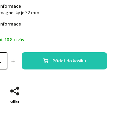
 informace
 magnetky je 32 mm
 informace
m
, 10.8. u vás
Přidat do košíku
Sdílet