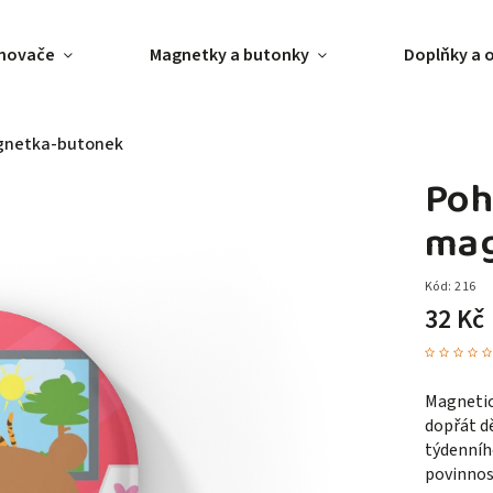
ánovače
Magnetky a butonky
Doplňky a 
agnetka-butonek
Poh
mag
Kód:
216
32 Kč
Magnetic
dopřát d
týdenníh
povinnos