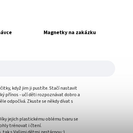
návce
Magnetky na zakázku
ky, když jim ji pustíte. Stačí nastavit
lký přínos - učí děti rozpoznávat dobro a
věle odpočívá. Zkuste se někdy dívat s
ky jejich plastickému oblému tvaru se
hly trénovat i čtení.
 tak s Vašimi dětmi zestárnou :).