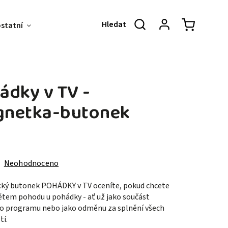
ostatní
Akce & Slevy
O NÁS
KONT
ádky v TV -
netka-butonek
Neohodnoceno
ký butonek POHÁDKY v TV oceníte, pokud chcete
ětem pohodu u pohádky - ať už jako součást
o programu nebo jako odměnu za splnění všech
tí.