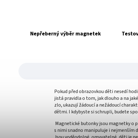
Nepřeberný výběr magnetek
Testov
Pokud před obrazovkou děti nesedí hodiny
jistá pravidla o tom, jak dlouho a na jak
zlo, ukazují žádoucí a nežádoucí charakte
dětmi. I kdybyste si schrupli, budete spo
M
agnetické butonky jsou magnetky o pr
s nimi snadno manipuluje i nejmenším d
Jsou voděodolné, omyvatelné, děti je n