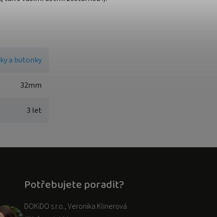
ky a butonky
32mm
3 let
Potřebujete poradit?
DOKiDO s.r.o., Veronika Klinerová