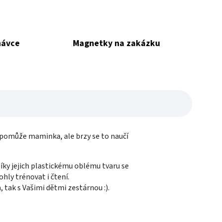
návce
Magnetky na zakázku
pomůže maminka, ale brzy se to naučí
ky jejich plastickému oblému tvaru se
hly trénovat i čtení.
 tak s Vašimi dětmi zestárnou :).