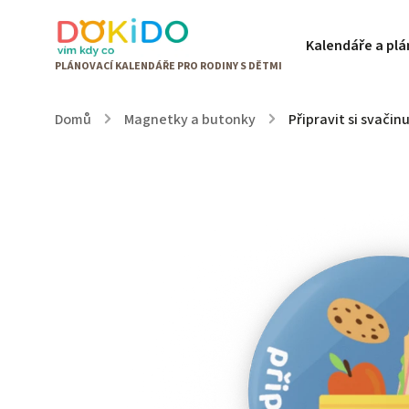
Kalendáře a pl
Domů
/
Magnetky a butonky
/
Připravit si svači