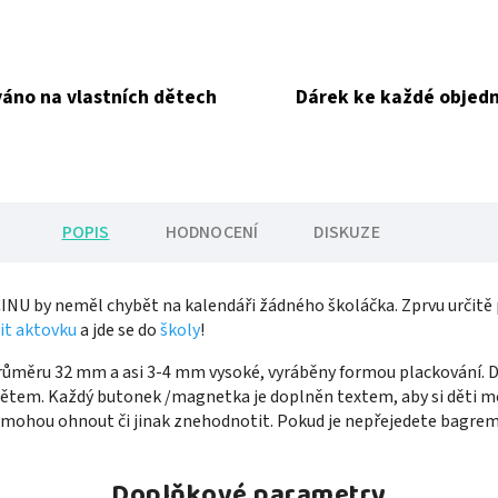
áno na vlastních dětech
Dárek ke každé objed
POPIS
HODNOCENÍ
DISKUZE
NU by neměl chybět na kalendáři žádného školáčka. Zprvu určitě 
it aktovku
a jde se do
školy
!
měru 32 mm a asi 3-4 mm vysoké, vyráběny formou plackování. Dí
ětem. Každý butonek /magnetka je doplněn textem, aby si děti mo
emohou ohnout či jinak znehodnotit. Pokud je nepřejedete bagrem,
Doplňkové parametry