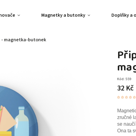
ánovače
Magnetky a butonky
Doplňky a 
nu - magnetka-butonek
Přip
mag
Kód:
559
32 Kč
Magneti
zručné la
se naučí 
Ona ta s