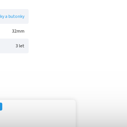
ky a butonky
32mm
3 let