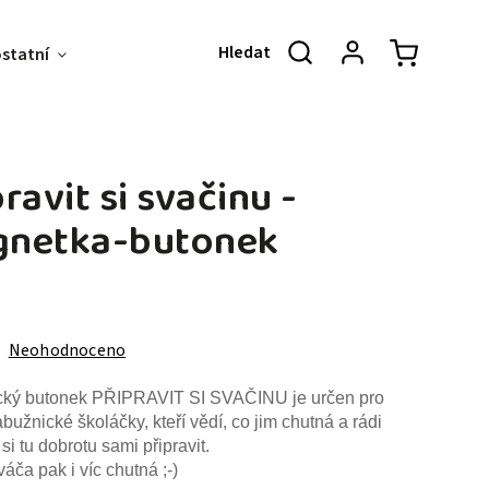
ostatní
Akce & Slevy
O NÁS
KONT
ravit si svačinu -
netka-butonek
Neohodnoceno
cký butonek PŘIPRAVIT SI SVAČINU je určen pro
bužnické školáčky, kteří vědí, co jim chutná a rádi
si tu dobrotu sami připravit.
váča pak i víc chutná ;-)