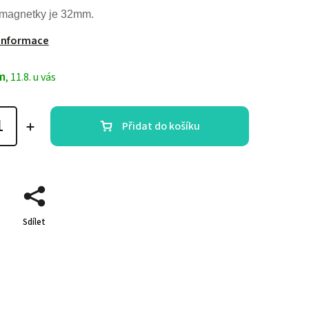
 magnetky je 32mm.
 informace
m
, 11.8. u vás
Přidat do košíku
Sdílet