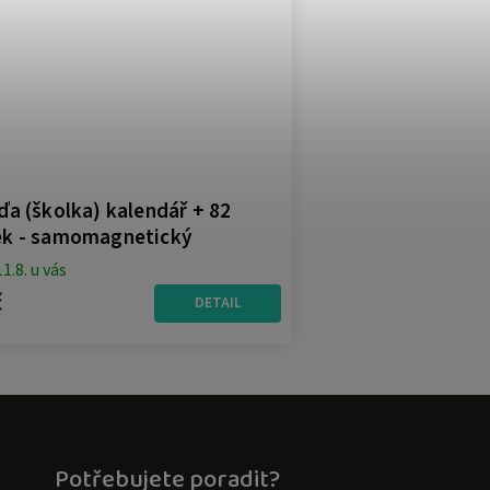
a (školka) kalendář + 82
k - samomagnetický
11.8. u vás
č
DETAIL
Potřebujete poradit?