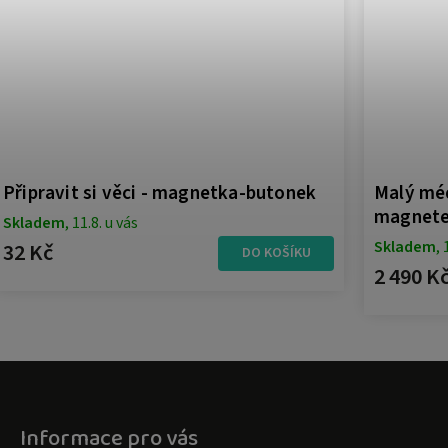
Připravit si věci - magnetka-butonek
Malý méď
magnete
Skladem
, 11.8. u vás
Skladem
, 
32 Kč
DO KOŠÍKU
2 490 K
Informace pro vás