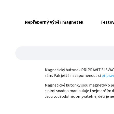
Nepřeberný výběr magnetek
Testov
Magnetický butonek PŘIPRAVIT SI SVAČI
sám. Pak ještě nezapomenout si
připrav
Magnetické butonky jsou magnetky o prů
s nimi snadno manipuluje i nejmenším d
Jsou voděodolné, omyvatelné, děti je n