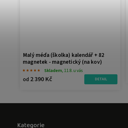
Malý méďa (školka) kalendář + 82
magnetek - magnetický (na kov)
Skladem
, 11.8. u vás
2 390 Kč
od
DETAIL
Kategorie