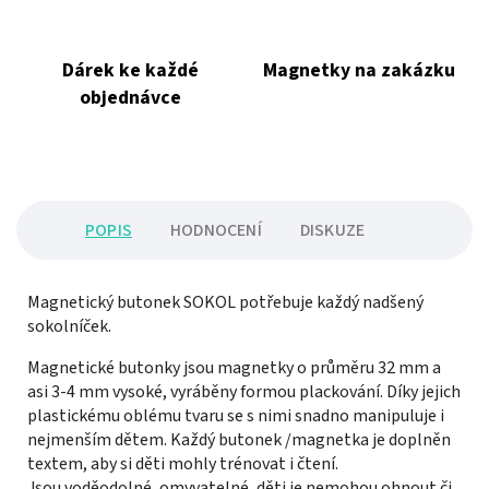
Dárek ke každé
Magnetky na zakázku
objednávce
POPIS
HODNOCENÍ
DISKUZE
Magnetický butonek SOKOL potřebuje každý nadšený
sokolníček.
Magnetické butonky jsou magnetky o průměru 32 mm a
asi 3-4 mm vysoké, vyráběny formou plackování. Díky jejich
plastickému oblému tvaru se s nimi snadno manipuluje i
nejmenším dětem. Každý butonek /magnetka je doplněn
textem, aby si děti mohly trénovat i čtení.
Jsou voděodolné, omyvatelné, děti je nemohou ohnout či