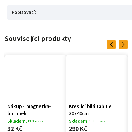
Popisovací
:
Související produkty
Previous
Next
Nákup - magnetka-
Kreslící bílá tabule
butonek
30x40cm
Skladem
Skladem
, 13.8. u vás
, 13.8. u vás
32 Kč
290 Kč