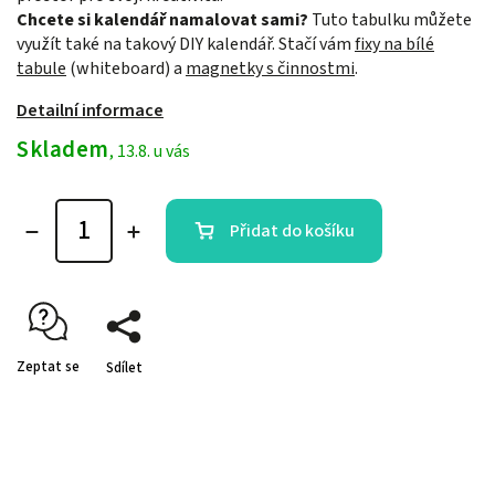
Chcete si kalendář namalovat sami?
Tuto tabulku můžete
využít také na takový DIY kalendář. Stačí vám
fixy na bílé
tabule
(whiteboard) a
magnetky s činnostmi
.
Detailní informace
Skladem
, 13.8. u vás
Přidat do košíku
Zeptat se
Sdílet