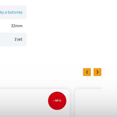
ky a butonky
32mm
3 let
Previous
Next
–44 %