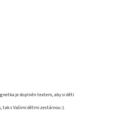
netka je doplněn textem, aby si děti
tak s Vašimi dětmi zestárnou :).