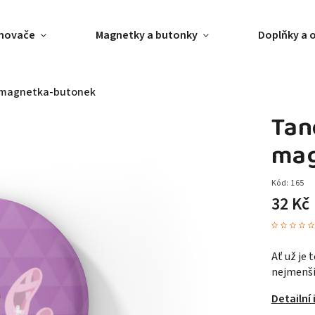
ánovače
Magnetky a butonky
Doplňky a 
- magnetka-butonek
Tan
mag
Kód:
165
32 Kč
Ať už je 
nejmenší
Detailní