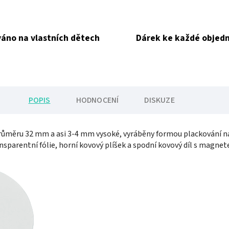
áno na vlastních dětech
Dárek ke každé objed
POPIS
HODNOCENÍ
DISKUZE
ůměru 32 mm a asi 3-4 mm vysoké, vyráběny formou plackování na 
nsparentní fólie, horní kovový plíšek a spodní kovový díl s magne