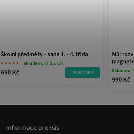
Školní předměty - sada 1. - 4. třída
Můj rozv
magnet
Skladem
, 11.8. u vás
Skladem
, 
690 Kč
DO KOŠÍKU
990 Kč
Informace pro vás