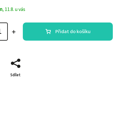
m
, 11.8. u vás
Přidat do košíku
Sdílet