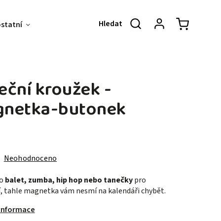
ostatní
Akce & Slevy
O NÁS
KONT
eční kroužek -
netka-butonek
Neohodnoceno
to
balet, zumba, hip hop nebo tanečky
pro
, tahle magnetka vám nesmí na kalendáři chybět.
 informace