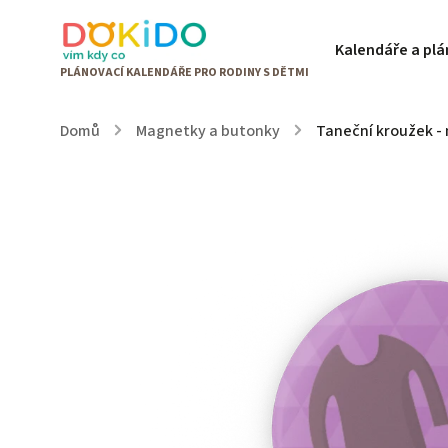
Kalendáře a pl
Domů
/
Magnetky a butonky
/
Taneční kroužek 