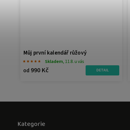
Můj první kalendář růžový
Skladem
, 11.8. u vás
990 Kč
od
L
DETAIL
Kategorie