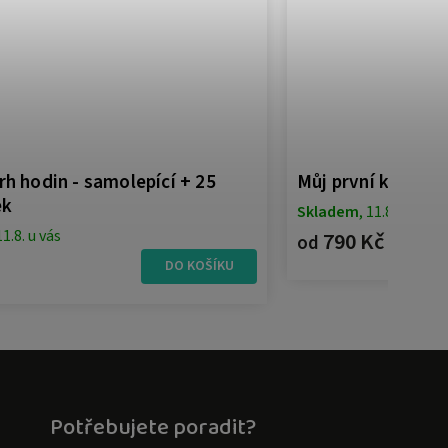
rh hodin - samolepící + 25
Můj první kalendář
ek
Skladem
, 11.8. u vás
11.8. u vás
790 Kč
od
DO KOŠÍKU
Potřebujete poradit?