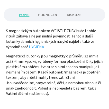
POPIS
HODNOCENÍ
DISKUZE
S magnetickým butonkem VYČISTIT ZUBY bude tenhle
rituál zábava a ne jen nudná povinnost.
Tento a další
butonky denních hygienických návyků najdete také ve
výhodně sadě
HYGIENA
.
Magnetické butonky jsou magnetky o průměru 32 mm a
asi 3-4 mm vysoké, vyráběny formou plackování. Díky jejich
plastickému oblému tvaru se s nimi snadno manipuluje i
nejmenším dětem. Každý butonek /magnetka je doplněn
textem, aby si děti mohly trénovat i čtení.
Jsou voděodolné, omyvatelné, děti je nemohou ohnout či
jinak znehodnotit. Pokud je nepřejedete bagrem, tak s
Vašimi dětmi zestárnou :).