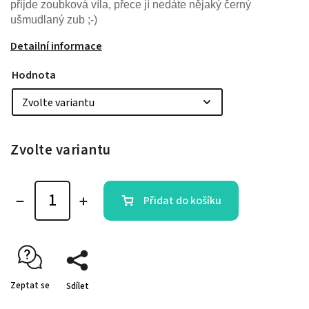
přijde zoubková víla, přece jí nedáte nějaký černý
ušmudlaný zub ;-)
Detailní informace
Hodnota
Zvolte variantu
Přidat do košíku
Zeptat se
Sdílet