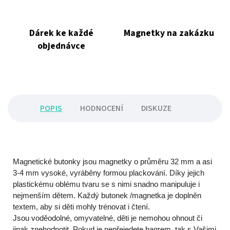
Dárek ke každé
Magnetky na zakázku
objednávce
POPIS
HODNOCENÍ
DISKUZE
Magnetické butonky jsou magnetky o průměru 32 mm a asi
3-4 mm vysoké, vyráběny formou plackování. Díky jejich
plastickému oblému tvaru se s nimi snadno manipuluje i
nejmenším dětem. Každý butonek /magnetka je doplněn
textem, aby si děti mohly trénovat i čtení.
Jsou voděodolné, omyvatelné, děti je nemohou ohnout či
jinak znehodnotit. Pokud je nepřejedete bagrem, tak s Vašimi