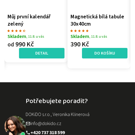
Můj první kalendář
Magnetická bílá tabule
zelený
30x40cm
Skladem
Skladem
, 11.8. u vás
, 11.8. u vás
990 Kč
390 Kč
od
DETAIL
DO KOŠÍKU
Potřebujete poradit?
DOKiDO s.r.o., Veronika Klinerová
info@dokido.cz
+420 737 318 599