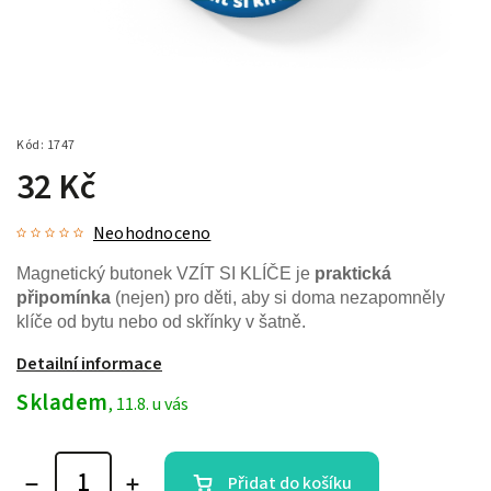
Kód:
1747
32 Kč
Neohodnoceno
Magnetický butonek VZÍT SI KLÍČE je
praktická
připomínka
(nejen) pro děti, aby si doma nezapomněly
klíče od bytu nebo od skřínky v šatně.
Detailní informace
Skladem
, 11.8. u vás
Přidat do košíku