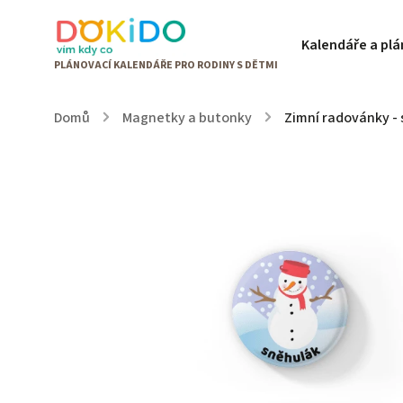
Kalendáře a pl
Domů
/
Magnetky a butonky
/
Zimní radovánky -