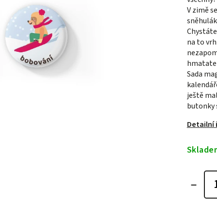
V zimě se
sněhulák 
Chystáte 
na to vrh
nezapome
hmatate
Sada mag
kalendář
ještě mal
butonky 
Detailní
Sklade