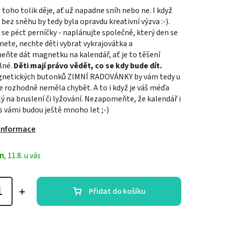
 toho tolik děje, ať už napadne sníh nebo ne. I když
bez sněhu by tedy byla opravdu kreativní výzva :-).
se péct perníčky - naplánujte společně, který den se
nete, nechte děti vybrat vykrajovátka a
ňte dát magnetku na kalendář, ať je to těšení
lné.
Děti mají právo vědět, co se kdy bude dít.
netických butonků ZIMNÍ RADOVÁNKY by vám tedy u
e rozhodně neměla chybět. A to i když je váš méďa
ý na bruslení či lyžování. Nezapomeňte, že kalendář i
s vámi budou ještě mnoho let ;-)
 informace
m
, 11.8. u vás
Přidat do košíku