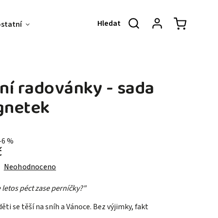
ostatní
Akce & Slevy
O NÁS
KONT
ní radovánky - sada
netek
–6 %
č
Neohodnoceno
letos péct zase perníčky?"
ěti se těší na sníh a Vánoce. Bez výjimky, fakt