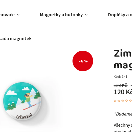
ánovače
Magnetky a butonky
Doplňky a 
 sada magnetek
Zim
mag
–6 %
Kód:
141
128 Kč
120 K
"Budeme 
Všechny d
všechny!