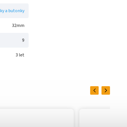
ky a butonky
32mm
9
3 let
Previous
Next