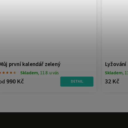
Lyžování - magnetka-butonek
Bruslení
Skladem
, 11.8. u vás
32 Kč
32 Kč
DO KOŠÍKU