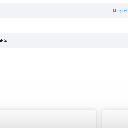
Magnet
nků
: