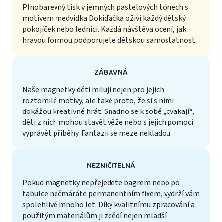
Plnobarevný tisk v jemných pastelových tónech s
motivem medvídka Dokiďáčka oživí každý dětský
pokojíček nebo lednici. Každá návštěva ocení, jak
hravou formou podporujete dětskou samostatnost.
ZÁBAVNÁ
Naše magnetky děti milují nejen pro jejich
roztomilé motivy, ale také proto, že si s nimi
dokážou kreativně hrát. Snadno se k sobě „cvakají“,
děti z nich mohou stavět věže nebo s jejich pomocí
vyprávět příběhy. Fantazii se meze nekladou.
NEZNIČITELNÁ
Pokud magnetky nepřejedete bagrem nebo po
tabulce nečmáráte permanentním fixem, vydrží vám
spolehlivě mnoho let. Díky kvalitnímu zpracování a
použitým materiálům ji zdědí nejen mladší