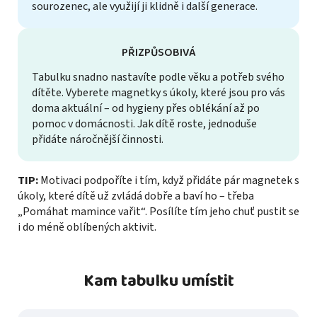
sourozenec, ale využijí ji klidně i další generace.
PŘIZPŮSOBIVÁ
Tabulku snadno nastavíte podle věku a potřeb svého
dítěte. Vyberete magnetky s úkoly, které jsou pro vás
doma aktuální – od hygieny přes oblékání až po
pomoc v domácnosti. Jak dítě roste, jednoduše
přidáte náročnější činnosti.
TIP:
Motivaci podpoříte i tím, když přidáte pár magnetek s
úkoly, které dítě už zvládá dobře a baví ho – třeba
„Pomáhat mamince vařit“. Posílíte tím jeho chuť pustit se
i do méně oblíbených aktivit.
Kam tabulku umístit