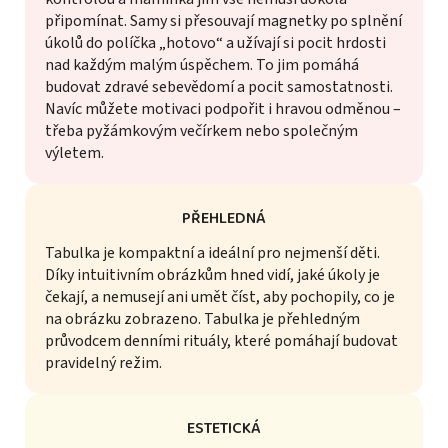
připomínat. Samy si přesouvají magnetky po splnění
úkolů do políčka „hotovo“ a užívají si pocit hrdosti
nad každým malým úspěchem. To jim pomáhá
budovat zdravé sebevědomí a pocit samostatnosti.
Navíc můžete motivaci podpořit i hravou odměnou –
třeba pyžámkovým večírkem nebo společným
výletem.
PŘEHLEDNÁ
Tabulka je kompaktní a ideální pro nejmenší děti.
Díky intuitivním obrázkům hned vidí, jaké úkoly je
čekají, a nemusejí ani umět číst, aby pochopily, co je
na obrázku zobrazeno. Tabulka je přehledným
průvodcem denními rituály, které pomáhají budovat
pravidelný režim.
ESTETICKÁ