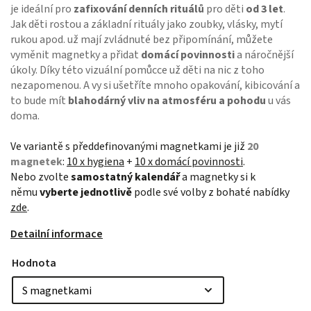
je ideální pro
zafixování denních rituálů
pro děti
od 3 let
.
Jak děti rostou a základní rituály jako zoubky, vlásky, mytí
rukou apod. už mají zvládnuté bez připomínání, můžete
vyměnit magnetky a přidat
domácí povinnosti
a náročnější
úkoly. Díky této vizuální pomůcce už děti na nic z toho
nezapomenou. A vy si ušetříte mnoho opakování, kibicování a
to bude mít
blahodárný vliv na atmosféru a pohodu
u vás
doma.
Ve variantě s předdefinovanými magnetkami je již
20
magnetek
:
10 x hygiena
+
10 x domácí povinnosti
.
Nebo zvolte
samostatný kalendář
a magnetky si k
němu
vyberte jednotlivě
podle své volby z bohaté nabídky
zde
.
Detailní informace
Hodnota