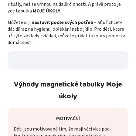
rituály, než se vrhnou na další činnosti. A právě proto je
zde tabulka
MOJE ÚKOLY
.
Můžete si ji
nastavit podle svých potřeb
– ať už chcete
dát důraz na hygienu, oblékání nebo jídlo. Pro děti, které
už tyto základy zvládají, můžete přidat i úkoly s pomocí v
domácnosti.
Výhody magnetické tabulky Moje
úkoly
MOTIVAČNÍ
Děti jsou motivované tím, že mají věci více pod
kontrolou a maminka jim vše nemusí dokola