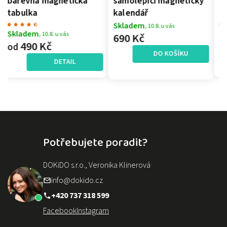
samolepící magnetický
samomagnetická
kalendář
tabulka
Skladem
, 10.8. u vás
Skladem
, 10.8. u vás
690 Kč
490 Kč
od
DO KOŠÍKU
DETAIL
Potřebujete poradit?
DOKiDO s.r.o., Veronika Klinerová
info@dokido.cz
+420 737 318 599
Facebook
Instagram