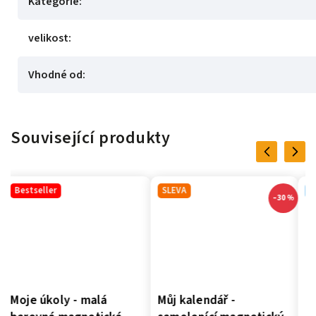
Kategorie
:
velikost
:
Vhodné od
:
Související produkty
Previous
Next
SLEVA
Novinka
–30 %
Můj kalendář -
Moje úkoly -