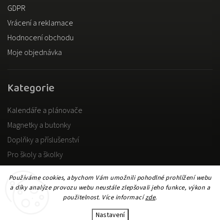
GDPR
Vrácení a reklamace
Hodnocení obchodu
Moje objednávka
Kategorie
Kalendáře a plánovače
Magnetky a butonky
Doplňky a příslušenství
Pro školy a školky
Pro dospělé
Používáme cookies, abychom Vám umožnili pohodlné prohlížení webu
a díky analýze provozu webu neustále zlepšovali jeho funkce, výkon a
použitelnost. Více informací
zde
.
Copyright 2026
DOKiDO
. Všechna práva vyhrazena.
Upravit nastavení cookies
Nastavení