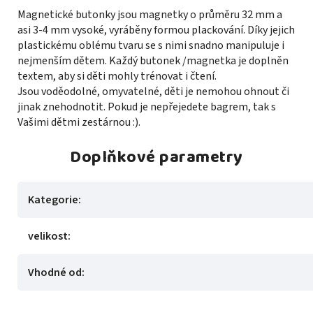
Magnetické butonky jsou magnetky o průměru 32 mm a
asi 3-4 mm vysoké, vyráběny formou plackování. Díky jejich
plastickému oblému tvaru se s nimi snadno manipuluje i
nejmenším dětem. Každý butonek /magnetka je doplněn
textem, aby si děti mohly trénovat i čtení.
Jsou voděodolné, omyvatelné, děti je nemohou ohnout či
jinak znehodnotit. Pokud je nepřejedete bagrem, tak s
Vašimi dětmi zestárnou :).
Doplňkové parametry
Kategorie
:
velikost
:
Vhodné od
: