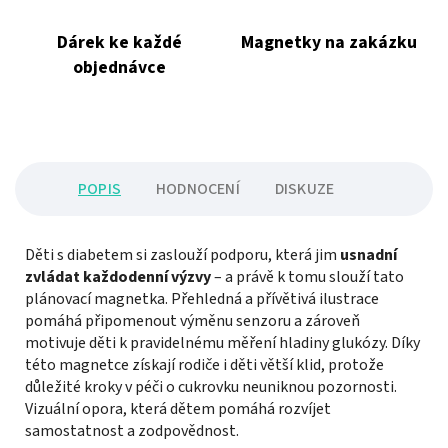
Dárek ke každé
Magnetky na zakázku
objednávce
POPIS
HODNOCENÍ
DISKUZE
Děti s diabetem si zaslouží podporu, která jim
usnadní
zvládat každodenní výzvy
– a právě k tomu slouží tato
plánovací magnetka. Přehledná a přívětivá ilustrace
pomáhá připomenout výměnu senzoru a zároveň
motivuje děti k pravidelnému měření hladiny glukózy. Díky
této magnetce získají rodiče i děti větší klid, protože
důležité kroky v péči o cukrovku neuniknou pozornosti.
Vizuální opora, která dětem pomáhá rozvíjet
samostatnost a zodpovědnost.