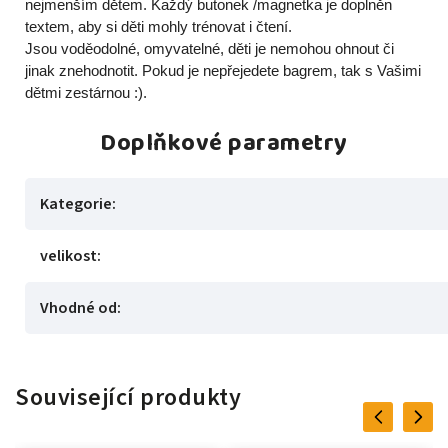
nejmenším dětem. Každý butonek /magnetka je doplněn
textem, aby si děti mohly trénovat i čtení.
Jsou voděodolné, omyvatelné, děti je nemohou ohnout či
jinak znehodnotit. Pokud je nepřejedete bagrem, tak s Vašimi
dětmi zestárnou :).
Doplňkové parametry
Kategorie
:
velikost
:
Vhodné od
:
Související produkty
Previous
Next