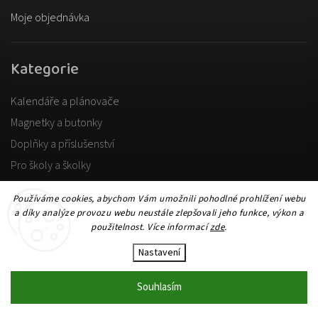
Moje objednávka
Kategorie
Kalendáře a plánovače
Magnetky a butonky
Doplňky a příslušenství
Pro školy a školky
Pro dospělé
Používáme cookies, abychom Vám umožnili pohodlné prohlížení webu
a díky analýze provozu webu neustále zlepšovali jeho funkce, výkon a
použitelnost. Více informací
zde
.
Copyright 2026
DOKiDO
. Všechna práva vyhrazena.
Upravit nastavení cookies
Nastavení
Vytvořil
Shoptet
| Design
Shoptak.cz
Souhlasím