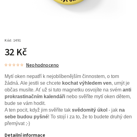
Kód:
1491
32 Kč
Neohodnoceno
Mytí oken nepatří k nejoblíbenějším činnostem, o tom
žádná. Ale jestli se chcete
kochat výhledem ven
, umýt je
občas musíte. Ať už si tuto magnetku osvojíte na svém
anti
prokrastinačním kalendáři
nebo svěříte mytí oken dětem,
bude se vám hodit.
A ten pocit, když jim svěříte tak
svědomitý úkol
- jak
na
sebe budou pyšné
! To stojí i za to, že to budete druhý den
přemývat ;-)
Detailní informace