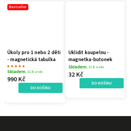
1 nebo 2 děti
Uklidit koupelnu -
Vyprat prádlo 
cká tabulka
magnetka-butonek
magnetka-bu
Skladem
Skladem
, 11.8. u vás
, 11.8. u v
.8. u vás
32 Kč
32 Kč
DO KOŠÍKU
DO K
DO KOŠÍKU