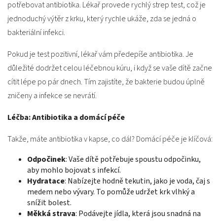
potřebovat antibiotika. Lékař provede rychlý strep test, což je
jednoduchý výtěr z krku, který rychle ukáže, zda se jedná o
bakteriální infekci.
Pokud je test pozitivní, lékař vám předepíše antibiotika. Je
důležité dodržet celou léčebnou kúru, i když se vaše dítě začne
cítit lépe po pár dnech. Tím zajistíte, že bakterie budou úplně
zničeny a infekce se nevrátí.
Léčba: Antibiotika a domácí péče
Takže, máte antibiotika v kapse, co dál? Domácí péče je klíčová:
Odpočinek
: Vaše dítě potřebuje spoustu odpočinku,
aby mohlo bojovat s infekcí.
Hydratace
: Nabízejte hodně tekutin, jako je voda, čaj s
medem nebo vývary. To pomůže udržet krk vlhký a
snížit bolest.
Měkká strava
: Podávejte jídla, která jsou snadná na