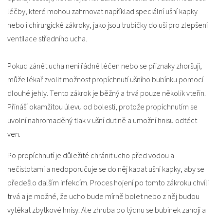
léčby, které mohou zahrnovat například speciální ušní kapky
nebo i chirurgické zákroky, jako jsou trubičky do uší pro zlepšení
ventilace středního ucha.
Pokud zánět ucha není řádně léčen nebo se příznaky zhoršují,
může lékař zvolit možnost propíchnutí ušního bubínku pomocí
dlouhé jehly. Tento zákrok je běžný a trvá pouze několik vteřin.
Přináší okamžitou úlevu od bolesti, protože propíchnutím se
uvolní nahromaděný tlak v ušní dutině a umožní hnisu odtéct
ven.
Po propíchnutí je důležité chránit ucho před vodou a
nečistotami a nedoporučuje se do něj kapat ušní kapky, aby se
předešlo dalším infekcím. Proces hojení po tomto zákroku chvíli
trvá a je možné, že ucho bude mírně bolet nebo z něj budou
vytékat zbytkové hnisy. Ale zhruba po týdnu se bubínek zahojí a