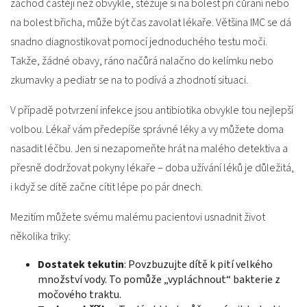
záchod častěji než obvykle, stěžuje si na bolest při čůrání nebo
na bolest břicha, může být čas zavolat lékaře. Většina IMC se dá
snadno diagnostikovat pomocí jednoduchého testu moči.
Takže, žádné obavy, ráno načůrá nalačno do kelímku nebo
zkumavky a pediatr se na to podívá a zhodnotí situaci.
V případě potvrzení infekce jsou antibiotika obvykle tou nejlepší
volbou. Lékař vám předepíše správné léky a vy můžete doma
nasadit léčbu. Jen si nezapomeňte hrát na malého detektiva a
přesně dodržovat pokyny lékaře – doba užívání léků je důležitá,
i když se dítě začne cítit lépe po pár dnech.
Mezitím můžete svému malému pacientovi usnadnit život
několika triky:
Dostatek tekutin
: Povzbuzujte dítě k pití velkého
množství vody. To pomůže „vypláchnout“ bakterie z
močového traktu.