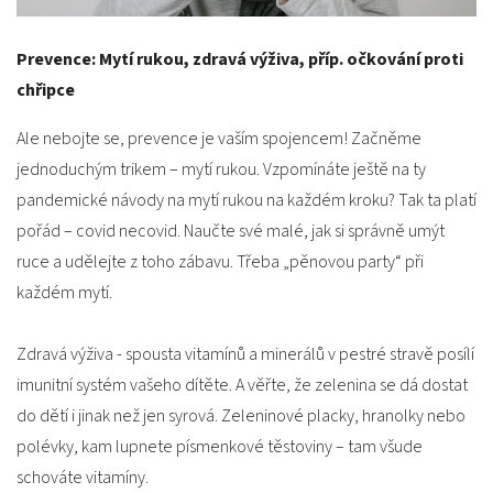
Prevence: Mytí rukou, zdravá výživa, příp. očkování proti
chřipce
Ale nebojte se, prevence je vaším spojencem! Začněme
jednoduchým trikem – mytí rukou. Vzpomínáte ještě na ty
pandemické návody na mytí rukou na každém kroku? Tak ta platí
pořád – covid necovid. Naučte své malé, jak si správně umýt
ruce a udělejte z toho zábavu. Třeba „pěnovou party“ při
každém mytí.
Zdravá výživa - spousta vitamínů a minerálů v pestré stravě posílí
imunitní systém vašeho dítěte. A věřte, že zelenina se dá dostat
do dětí i jinak než jen syrová. Zeleninové placky, hranolky nebo
polévky, kam lupnete písmenkové těstoviny – tam všude
schováte vitamíny.