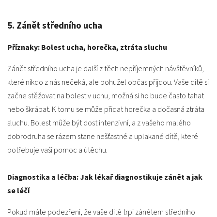
5. Zánět středního ucha
Příznaky: Bolest ucha, horečka, ztráta sluchu
Zánět středního ucha je další z těch nepříjemných návštěvníků,
které nikdo z nás nečeká, ale bohužel občas přijdou. Vaše dítě si
začne stěžovat na bolest v uchu, možná si ho bude často tahat
nebo škrábat. K tomu se může přidat horečka a dočasná ztráta
sluchu. Bolest může být dost intenzivní, a z vašeho malého
dobrodruha se rázem stane nešťastné a uplakané dítě, které
potřebuje vaši pomoc a útěchu.
Diagnostika a léčba: Jak lékař diagnostikuje zánět a jak
se léčí
Pokud máte podezření, že vaše dítě trpí zánětem středního