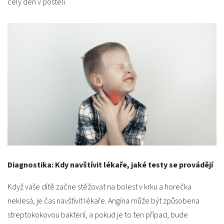
celý den v posteli.
Diagnostika: Kdy navštívit lékaře, jaké testy se provádějí
Když vaše dítě začne stěžovat na bolest v krku a horečka
neklesá, je čas navštívit lékaře. Angína může být způsobena
streptokokovou bakterií, a pokud je to ten případ, bude