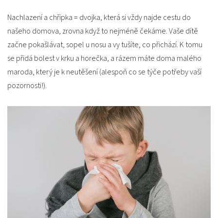
Nachlazení a chřipka = dvojka, která si vždy najde cestu do
našeho domova, zrovna když to nejméně čekáme. Vaše dítě
začne pokašlávat, sopel u nosu a vy tušíte, co přichází. K tomu
se přidá bolest v krku a horečka, a rázem máte doma malého
maroda, který je k neutěšení (alespoň co se týče potřeby vaší
pozornosti!).