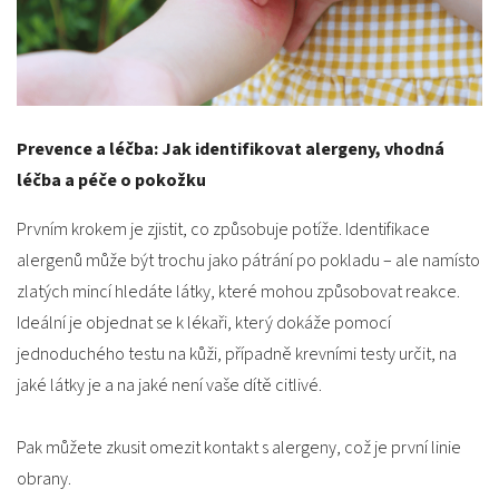
Prevence a léčba: Jak identifikovat alergeny, vhodná
léčba a péče o pokožku
Prvním krokem je zjistit, co způsobuje potíže. Identifikace
alergenů může být trochu jako pátrání po pokladu – ale namísto
zlatých mincí hledáte látky, které mohou způsobovat reakce.
Ideální je objednat se k lékaři, který dokáže pomocí
jednoduchého testu na kůži, případně krevními testy určit, na
jaké látky je a na jaké není vaše dítě citlivé.
Pak můžete zkusit omezit kontakt s alergeny, což je první linie
obrany.