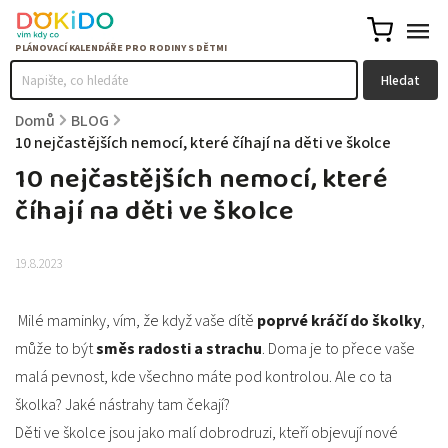
Hledat
Domů
/
BLOG
/
10 nejčastějších nemocí, které číhají na děti ve školce
10 nejčastějších nemocí, které
číhají na děti ve školce
19.8.2023
Milé maminky, vím, že když vaše dítě
poprvé kráčí do školky
,
může to být
směs radosti a strachu
. Doma je to přece vaše
malá pevnost, kde všechno máte pod kontrolou. Ale co ta
školka? Jaké nástrahy tam čekají?
Děti ve školce jsou jako malí dobrodruzi, kteří objevují nové