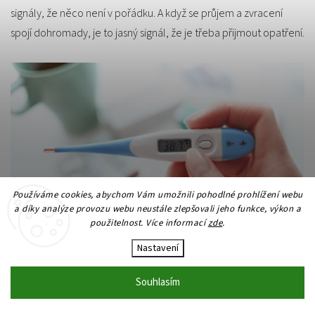
signály, že něco není v pořádku. A když se průjem a zvracení
spojí dohromady, je to jasný signál, že je třeba přijmout opatření.
Používáme cookies, abychom Vám umožnili pohodlné prohlížení webu
a díky analýze provozu webu neustále zlepšovali jeho funkce, výkon a
použitelnost. Více informací
zde
.
Nastavení
Prevence: Očkování, hygiena, čistá voda
Souhlasím
Jedním z nejlepších způsobů, jak ochránit vaše dítě před
rotavirovou infekcí, je očkování. Očkování proti rotaviru je