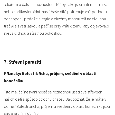
lékařem o dalších možnostech léčby, jako jsou antihistaminika
nebo kortikosteroidní masti. Vaše dítě potřebuje vaši podporu a
pochopení, protože alergie a ekzémy mohou být na dlouhou
trať. Ale s vaší láskou a péčí se brzy vrátí k tomu, aby objevovalo
svět s klidnou a šťastnou pokožkou.
7. Střevní paraziti
Příznaky: Bolesti břicha, průjem, svědění v oblasti
konečníku
Tito maličcí nezvaní hosté se rozhodnou usadit ve střevech
našich dětí a způsobit trochu chaosu. Jak poznat, že je máte v
domě? Bolesti břicha, průjem a svědění v oblasti konečníku jsou
často prvními signály.