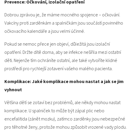
Prevence: Očkování, izolační opatření
Dobrou zprávou je, že máme mocného spojence – očkování.
Vakcíny proti zarděnkám a spalničkám jsou součástí povinného
očkovacího kalendáře a jsou velmi účinné.
Pokud se nemoc přece jen objeví, důležitá jsou izolační
opatření. Držte dítě doma, aby se infekce nešířila mezi ostatní
děti. Nejenže tím ochráníte ostatní, ale také vytvoříte klidné
prostředí pro rychlejší zotavení vašeho malého pacienta.
Komplikace: Jaké komplikace mohou nastat a jak se jim
vyhnout
Většina dětí se zotaví bez problémů, ale někdy mohou nastat
komplikace. U spalniček to může být zápal plic nebo
encefalitida (zánět mozku), zatímco zarděnky jsou nebezpečné
pro těhotné ženy, protože mohou způsobit vrozené vady plodu.