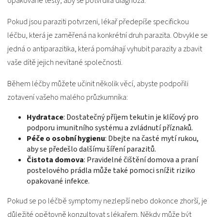
opakované testy, aby se potvrdila diagnóza.
Pokud jsou paraziti potvrzeni, lékař předepíše specifickou
léčbu, která je zaměřená na konkrétní druh parazita. Obvykle se
jedná o antiparazitika, která pomáhají vyhubit parazity a zbavit
vaše dítě jejich nevítané společnosti.
Během léčby můžete učinit několik věcí, abyste podpořili
zotavení vašeho malého průzkumníka:
Hydratace
: Dostatečný příjem tekutin je klíčový pro
podporu imunitního systému a zvládnutí příznaků.
Péče o osobní hygienu
: Dbejte na časté mytí rukou,
aby se předešlo dalšímu šíření parazitů.
Čistota domova
: Pravidelné čištění domova a praní
postelového prádla může také pomoci snížit riziko
opakované infekce.
Pokud se po léčbě symptomy nezlepší nebo dokonce zhorší, je
důležité opětovně konzultovat s lékařem. Někdy může být