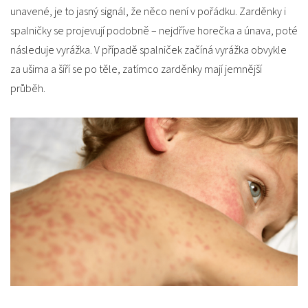
unavené, je to jasný signál, že něco není v pořádku. Zarděnky i
spalničky se projevují podobně – nejdříve horečka a únava, poté
následuje vyrážka. V případě spalniček začíná vyrážka obvykle
za ušima a šíří se po těle, zatímco zarděnky mají jemnější
průběh.