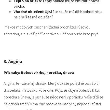
Teplo na bříško
: Teplý obklad může zmírnit bolesti
břicha.
Vhodné oblečení
: Ujistěte se, že má dítě pohodlné, a
ne příliš těsné oblečení.
Infekce močových cest není žádná procházka růžovou
zahradou, ale s vaší péčí a správnou léčbou bude brzo pryč.
3. Angína
Příznaky: Bolest v krku, horečka, únava
Angína, ten zákeřný strašák, který dokáže pořádně potrápit i
dospěláka, natož školkové dítě. Když se objeví bolest v krku,
horečka a únava, je jasné, že něco není v pořádku. Vaše dítě se
najednou změní v malého medvěda, který by nejraději zůstal