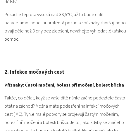
dětství.
Pokud je teplota vysoká nad 38,5°C, už to bude chtít
paracetamol nebo ibuprofen. A pokud se příznaky zhoršují nebo
trvají déle než 3 dny bez zlepšení, neváhejte vyhledat lékařskou
pomoc.
2. Infekce močových cest
Příznaky: Časté močení, bolest při močení, bolest břicha
Takže, co dělat, když se vaše dítě náhle začne podezřele často
ptát na záchod? Možná máte podezření na infekci močových
cest (IMC). Tyhle malé potvory se projevují častým močením,
bolestí při močení a bolestí bříška. Je to, jako kdyby se z ničeho
nic rozhodlo, že bude na toaletě bydlet. Nepříjemné, ale to