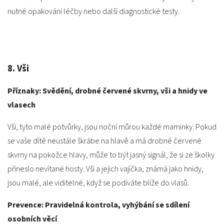
nutné opakování léčby nebo další diagnostické testy.
8. Vši
Příznaky: Svědění, drobné červené skvrny, vši a hnidy ve
vlasech
Vši, tyto malé potvůrky, jsou noční můrou každé maminky. Pokud
se vaše dítě neustále škrábe na hlavě a má drobné červené
skvrny na pokožce hlavy, může to být jasný signál, že si ze školky
přineslo nevítané hosty. Vši a jejich vajíčka, známá jako hnidy,
jsou malé, ale viditelné, když se podíváte blíže do vlasů.
Prevence: Pravidelná kontrola, vyhýbání se sdílení
osobních věcí