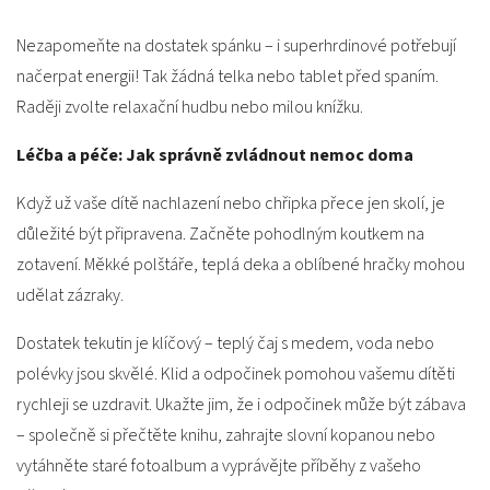
Nezapomeňte na dostatek spánku – i superhrdinové potřebují
načerpat energii! Tak žádná telka nebo tablet před spaním.
Raději zvolte relaxační hudbu nebo milou knížku.
Léčba a péče: Jak správně zvládnout nemoc doma
Když už vaše dítě nachlazení nebo chřipka přece jen skolí, je
důležité být připravena. Začněte pohodlným koutkem na
zotavení. Měkké polštáře, teplá deka a oblíbené hračky mohou
udělat zázraky.
Dostatek tekutin je klíčový – teplý čaj s medem, voda nebo
polévky jsou skvělé. Klid a odpočinek pomohou vašemu dítěti
rychleji se uzdravit. Ukažte jim, že i odpočinek může být zábava
– společně si přečtěte knihu, zahrajte slovní kopanou nebo
vytáhněte staré fotoalbum a vyprávějte příběhy z vašeho