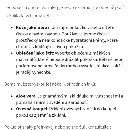
Léčba se liší podle typu alergie nebo ekzému, ale obecně platí
několik zlatých pravidel:
Kůže jako obraz
: Udržujte pokožku vašeho dítěte
čistou a hydratovanou. Používejte jemné čisticí
prostředky a nealkoholické hydratační krémy, které
chrání a zklidňují citlivou pokožku.
Oblečení jako štít
: Vyberte oblečení z měkkých
materiálů, které nebude dráždit pokožku. Bělené nebo
parfémované prostředky mohou vyvolat reakce, takže
je raději vynechte.
Doma můžete vyzkoušet několik přírodních triků:
Aloe vera
: Je známá svými zklidňujícími vlastnostmi a
pomáhá zmírnit svědění a zarudnutí.
Ovesná koupel
: Přidání ovesných vloček do koupele
pokožku zjemní a zklidní.
Pokud příznaky přetrvávají nebo se zhoršují, konzultujte s