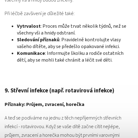
všechny vši a hnidy budou zničeny.
Při léčbě zavšivení je důležité také:
Vytrvalost
: Proces může trvat několik týdnů, než se
všechny vši a hnidy odstraní.
Sledování příznaků
: Pravidelně kontrolujte vlasy
vašeho dítěte, aby se předešlo opakované infekci.
Komunikace
: Informujte školku a rodiče ostatních
dětí, aby se mohli také chránit a léčit své děti.
9. Střevní infekce (např. rotavirová infekce)
Příznaky: Průjem, zvracení, horečka
A teď se podíváme na jednu z těch nepříjemných střevních
infekcí - rotavirovou. Když se vaše dítě začne cítit nejlépe,
průjem, zvracení a horečka mohou být prvními varovnými