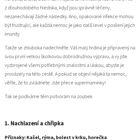
z dlouhodobého hlediska, když jsou správně léčeny,
nezanechávají žádné následky. Ano, opakované infekce mohou
být frustrující, ale každá nemoc je jako další level v posílení jejich
imunity.
Takže se zhluboka nadechněte. Váš malý hrdina je připravený na
svou první velkou školkovou dobrodružnou výpravu, a vy jste
vyzbrojené všemi potřebnými znalostmi a láskou, abyste je
provázely na této cestě. A pokud se objeví nějaká ta nemoc,
věřte, že to zvládnete. Jste přece supermaminky!
Tak se podíváme těm potvorám na zoubek.
1. Nachlazení a chřipka
Příznaky: Kašel, rýma, bolest v krku, horečka