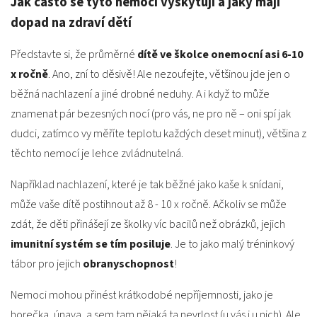
Jak často se tyto nemoci vyskytují a jaký mají
dopad na zdraví dětí
Představte si, že průměrné
dítě ve školce onemocní asi 6-10
x ročně
. Ano, zní to děsivě! Ale nezoufejte, většinou jde jen o
běžná nachlazení a jiné drobné neduhy. A i když to může
znamenat pár bezesných nocí (pro vás, ne pro ně – oni spí jak
dudci, zatímco vy měříte teplotu každých deset minut), většina z
těchto nemocí je lehce zvládnutelná.
Například nachlazení, které je tak běžné jako kaše k snídani,
může vaše dítě postihnout až 8 - 10 x ročně. Ačkoliv se může
zdát, že děti přinášejí ze školky víc bacilů než obrázků, jejich
imunitní systém se tím posiluje
. Je to jako malý tréninkový
tábor pro jejich
obranyschopnost
!
Nemoci mohou přinést krátkodobé nepříjemnosti, jako je
horečka, únava, a sem tam nějaká ta nevrlost (u vás i u nich). Ale