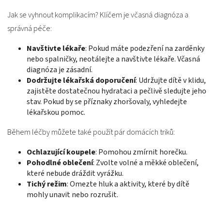
Jak se vyhnout komplikacím? Klíčem je včasná diagnóza a
správná péče:
Navštivte lékaře
: Pokud máte podezření na zarděnky
nebo spalničky, neotálejte a navštivte lékaře. Včasná
diagnóza je zásadní.
Dodržujte lékařská doporučení
: Udržujte dítě v klidu,
zajistěte dostatečnou hydrataci a pečlivě sledujte jeho
stav. Pokud by se příznaky zhoršovaly, vyhledejte
lékařskou pomoc.
Během léčby můžete také použít pár domácích triků:
Ochlazující koupele
: Pomohou zmírnit horečku.
Pohodlné oblečení
: Zvolte volné a měkké oblečení,
které nebude dráždit vyrážku.
Tichý režim
: Omezte hluk a aktivity, které by dítě
mohly unavit nebo rozrušit.