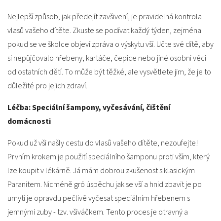
Nejlepší způsob, jak předejít zavšivení, je pravidelná kontrola
vlasů vašeho dítěte. Zkuste se podívat každý týden, zejména
pokud se ve školce objeví zpráva o výskytu vší. Učte své dítě, aby
si nepůjčovalo hřebeny, kartáče, čepice nebo jiné osobní věci
od ostatních dětí. To může být těžké, ale vysvětlete jim, že je to
důležité pro jejich zdraví.
Léčba: Speciální šampony, vyčesávání, čištění
domácnosti
Pokud už vši našly cestu do vlasů vašeho dítěte, nezoufejte!
Prvním krokem je použití speciálního šamponu proti vším, který
lze koupit v lékárně. Já mám dobrou zkušenost s klasickým
Paranitem. Nicméně gró úspěchu jak se vší a hnid zbavit je po
umytí je opravdu pečlivě vyčesat speciálním hřebenem s
jemnými zuby - tzv. všiváčkem. Tento proces je otravný a