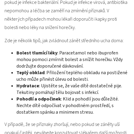
pokud je infekce bakteriální. Pokud je infekce virová, antibiotika
nepomohou a léčba se zaměří na zmírnění příznaků. V
některých případech mohou lékaři doporučit i kapky proti
bolesti nebo léky na snížení horečky.
Zde je několik tipů, jak zvládnout zánět středního ucha doma:
Bolest tlumící léky
: Paracetamol nebo ibuprofen
mohou pomoci zmírnit bolest a snížit horečku. Vždy
dodržujte doporučené dávkování.
Teplý obklad
: Přiložení teplého obkladu na postižené
ucho může přinést úlevu od bolesti.
Hydratace
: Ujistěte se, že vaše dítě dostatečně pije.
Tekutiny pomáhají tělu bojovat s infekcí.
Pohodlí a odpočinek
: Klid a pohodlí jsou důležité.
Nechte dítě odpočívat v pohodlném prostředí, s
dostatkem spánku a minimem stresu.
V případě, že se příznaky zhoršují, nebo pokud se záněty uší
opakují častěji, neváhejte konzultovat s lékařem další možnosti