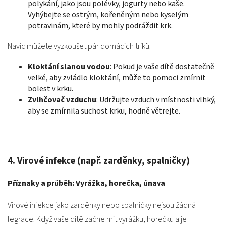
polykání, jako jsou polévky, jogurty nebo kaše.
Vyhýbejte se ostrým, kořeněným nebo kyselým
potravinám, které by mohly podráždit krk.
Navíc můžete vyzkoušet pár domácích triků:
Kloktání slanou vodou
: Pokud je vaše dítě dostatečně
velké, aby zvládlo kloktání, může to pomoci zmírnit
bolest v krku.
Zvlhčovač vzduchu
: Udržujte vzduch v místnosti vlhký,
aby se zmírnila suchost krku, hodně větrejte.
4. Virové infekce (např. zarděnky, spalničky)
Příznaky a průběh: Vyrážka, horečka, únava
Virové infekce jako zarděnky nebo spalničky nejsou žádná
legrace. Když vaše dítě začne mít vyrážku, horečku a je