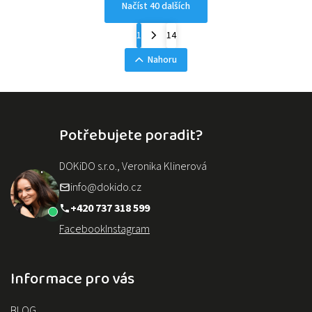
Načíst 40 dalších
1
14
Nahoru
Potřebujete poradit?
DOKiDO s.r.o., Veronika Klinerová
info@dokido.cz
+420 737 318 599
Facebook
Instagram
Informace pro vás
BLOG