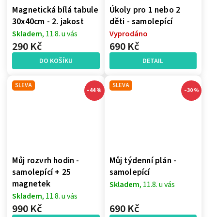
Magnetická bílá tabule
Úkoly pro 1 nebo 2
30x40cm - 2. jakost
děti - samolepící
Skladem
, 11.8. u vás
Vyprodáno
290 Kč
690 Kč
DO KOŠÍKU
DETAIL
SLEVA
SLEVA
–44 %
–30 %
Můj rozvrh hodin -
Můj týdenní plán -
samolepící + 25
samolepící
magnetek
Skladem
, 11.8. u vás
Skladem
, 11.8. u vás
990 Kč
690 Kč