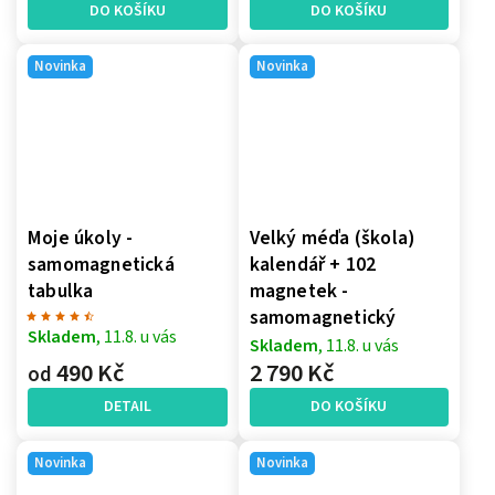
DO KOŠÍKU
DO KOŠÍKU
Novinka
Novinka
Moje úkoly -
Velký méďa (škola)
samomagnetická
kalendář + 102
tabulka
magnetek -
samomagnetický
Skladem
, 11.8. u vás
Skladem
, 11.8. u vás
490 Kč
2 790 Kč
od
DETAIL
DO KOŠÍKU
Novinka
Novinka