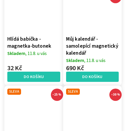
Hlídá babička -
Můj kalendář -
magnetka-butonek
samolepící magnetický
kalendář
Skladem
, 11.8. u vás
Skladem
, 11.8. u vás
32 Kč
690 Kč
DO KOŠÍKU
DO KOŠÍKU
SLEVA
SLEVA
–25 %
–30 %