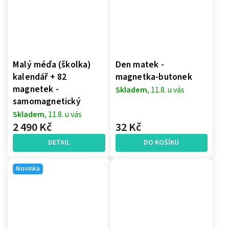
Malý méďa (školka)
Den matek -
kalendář + 82
magnetka-butonek
magnetek -
Skladem
, 11.8. u vás
samomagnetický
Skladem
, 11.8. u vás
2 490 Kč
32 Kč
DETAIL
DO KOŠÍKU
Novinka