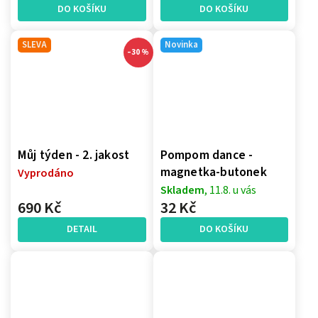
DO KOŠÍKU
DO KOŠÍKU
SLEVA
Novinka
–30 %
Můj týden - 2. jakost
Pompom dance -
magnetka-butonek
Vyprodáno
Skladem
, 11.8. u vás
690 Kč
32 Kč
DETAIL
DO KOŠÍKU