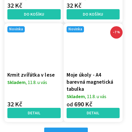
32 Kč
32 Kč
DO KOŠÍKU
DO KOŠÍKU
Novinka
Novinka
–7 %
Krmit zvířátka v lese
Moje úkoly - A4
barevná magnetická
Skladem
, 11.8. u vás
tabulka
Skladem
, 11.8. u vás
32 Kč
690 Kč
od
DETAIL
DETAIL