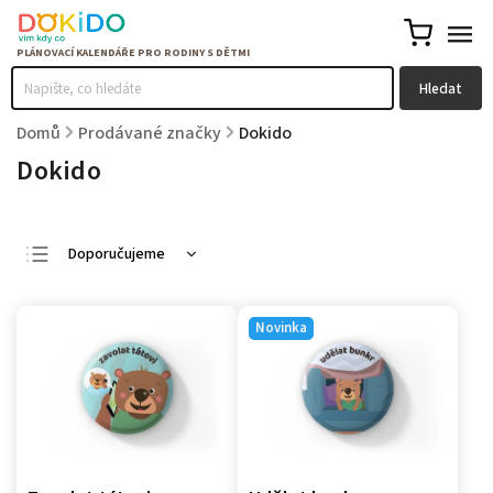
Hledat
Domů
/
Prodávané značky
/
Dokido
Dokido
Doporučujeme
Nejlevnější
Nejdražší
Novinka
Nejprodávanější
Abecedně